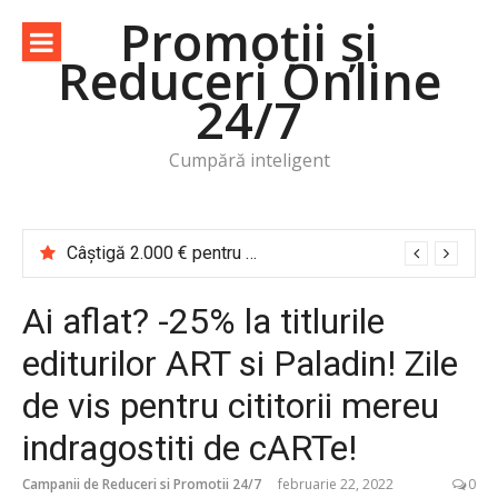
Sari
Promoții și
la
Reduceri Online
conținut
24/7
Cumpără inteligent
Câștigă 2.000 € pentru o vacanță de cititor Cărțile te trimit în călătorie
Ai aflat? -25% la titlurile
editurilor ART si Paladin! Zile
de vis pentru cititorii mereu
indragostiti de cARTe!
Campanii de Reduceri si Promotii 24/7
februarie 22, 2022
0