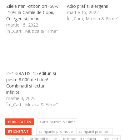
Zilele mini-cititorilor! -50%
Adio praf si alergeni!
-10% la Cartile de Copii,
martie 15, 2022
Culegeri si Jocuri
În „Carti, Muzica & Filme”
martie 15, 2022
În „Carti, Muzica & Filme”
2+1 GRATIS! 15 edituri si
peste 8.000 de titluri!
Combinatii si lecturi
infinite!
martie 3, 2022
În „Carti, Muzica & Filme”
PUBLICAT ÎN
Carti, Muzica & Filme
ETICHETAT
campanie promotie
campanii promotii
promotii
promotii online
promotii si reduceri
reduceri