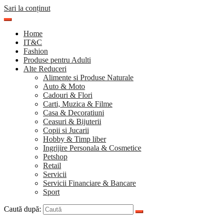
Sari la conținut
Home
IT&C
Fashion
Produse pentru Adulti
Alte Reduceri
Alimente si Produse Naturale
Auto & Moto
Cadouri & Flori
Carti, Muzica & Filme
Casa & Decoratiuni
Ceasuri & Bijuterii
Copii si Jucarii
Hobby & Timp liber
Ingrijire Personala & Cosmetice
Petshop
Retail
Servicii
Servicii Financiare & Bancare
Sport
Caută după: