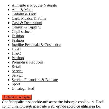
Alimente si Produse Naturale
Auto & Moto
Cadouri & Flori
Carti, Muzica & Filme
Casa & Decoratiuni
Ceasuri & Bijuterii
Copii si Jucarii
Fashion
Fashion
Ingrijire Personala & Cosmetice
IT&C
IT&C
Petshop
Promotii si Reduceri
Retail
Servicii
Servicii
Servicii Financiare & Bancare
Sport
Uncategorized
Confidențialitate și cookie-uri: acest site folosește cookie-uri. Dacă
continui să folosești acest site web, ești de acord cu utilizarea lor.