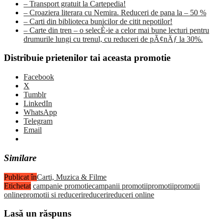
– Transport gratuit la Cartepedia!
– Croaziera literara cu Nemira. Reduceri de pana la – 50 %
– Carti din biblioteca bunicilor de citit nepotilor!
– Carte din tren – o selecÈ›ie a celor mai bune lecturi pentru
drumurile lungi cu trenul, cu reduceri de pÃ¢nÄƒ la 30%.
Distribuie prietenilor tai aceasta promotie
Facebook
X
Tumblr
LinkedIn
WhatsApp
Telegram
Email
Similare
Publicat în
Carti, Muzica & Filme
Etichetat
campanie promotie
campanii promotii
promotii
promotii
online
promotii si reduceri
reduceri
reduceri online
Lasă un răspuns