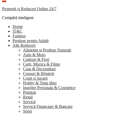
Promoții și Reduceri Online 24/7
Cumpără inteligent
Home
IT&C
Fashion
Produse pentru Adulti
Alte Reduceri
Alimente si Produse Naturale
Auto & Moto
Cadouri & Flori
Carti, Muzica & Filme
Casa & Decoratiuni
Ceasuri & Bijuterii
Copii si Jucarii
Hobby & Timp liber
Ingrijire Personala & Cosmetice
Petshop
Retail
Servicii
Servicii Financiare & Bancare
Sport