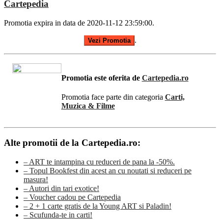
Cartepedia
Promotia expira in data de 2020-11-12 23:59:00.
.
Vezi Promotia
Promotia este oferita de
Cartepedia.ro
Promotia face parte din categoria
Carti,
Muzica & Filme
Alte promotii de la Cartepedia.ro:
– ART te intampina cu reduceri de pana la -50%.
– Topul Bookfest din acest an cu noutati si reduceri pe
masura!
– Autori din tari exotice!
– Voucher cadou pe Cartepedia
– 2 + 1 carte gratis de la Young ART si Paladin!
– Scufunda-te in carti!