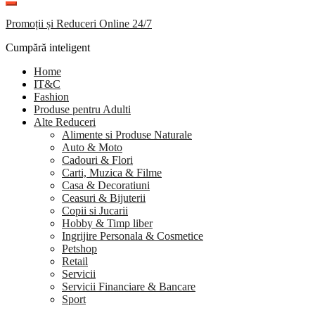
Promoții și Reduceri Online 24/7
Cumpără inteligent
Home
IT&C
Fashion
Produse pentru Adulti
Alte Reduceri
Alimente si Produse Naturale
Auto & Moto
Cadouri & Flori
Carti, Muzica & Filme
Casa & Decoratiuni
Ceasuri & Bijuterii
Copii si Jucarii
Hobby & Timp liber
Ingrijire Personala & Cosmetice
Petshop
Retail
Servicii
Servicii Financiare & Bancare
Sport