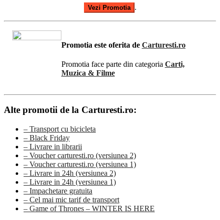
.
Vezi Promotia
Promotia este oferita de
Carturesti.ro
Promotia face parte din categoria
Carti,
Muzica & Filme
Alte promotii de la Carturesti.ro:
– Transport cu bicicleta
– Black Friday
– Livrare in librarii
– Voucher carturesti.ro (versiunea 2)
– Voucher carturesti.ro (versiunea 1)
– Livrare in 24h (versiunea 2)
– Livrare in 24h (versiunea 1)
– Impachetare gratuita
– Cel mai mic tarif de transport
– Game of Thrones – WINTER IS HERE