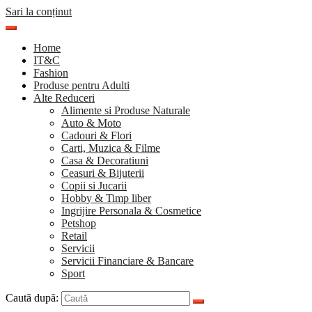
Sari la conținut
Home
IT&C
Fashion
Produse pentru Adulti
Alte Reduceri
Alimente si Produse Naturale
Auto & Moto
Cadouri & Flori
Carti, Muzica & Filme
Casa & Decoratiuni
Ceasuri & Bijuterii
Copii si Jucarii
Hobby & Timp liber
Ingrijire Personala & Cosmetice
Petshop
Retail
Servicii
Servicii Financiare & Bancare
Sport
Caută după: