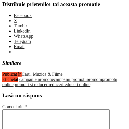
Distribuie prietenilor tai aceasta promotie
Facebook
X
Tumblr
LinkedIn
WhatsApp
Telegram
Email
Similare
Publicat în
Carti, Muzica & Filme
Etichetat
campanie promotie
campanii promotii
promotii
promotii
online
promotii si reduceri
reduceri
reduceri online
Lasă un răspuns
Comentariu
*