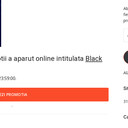
Ab
fi
pr
A
D
EM
i a aparut online intitulata
Black
Al
3:59:00.
Si
EZI PROMOTIA
31
.
Ca