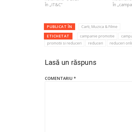
În „IT&C”
În „campa
PUBLICAT ÎN
Carti, Muzica & Filme
ETICHETAT
campanie promotie
campa
promotii si reduceri
reduceri
reduceri onl
Lasă un răspuns
COMENTARIU
*