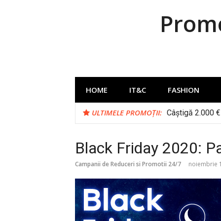
Sari
Promo
la
conținut
HOME
IT&C
FASHION
ULTIMELE PROMOȚII:
Câștigă 2.000 € 
Black Friday 2020: P
Campanii de Reduceri si Promotii 24/7
noiembrie 