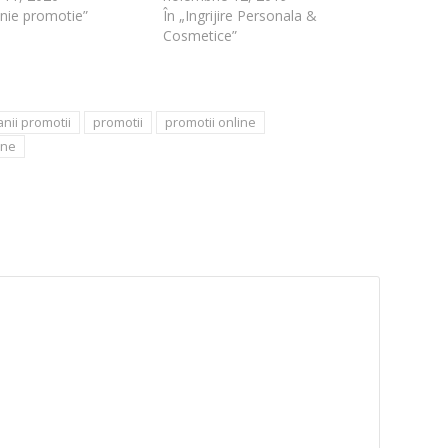
nie promotie”
În „Ingrijire Personala &
Cosmetice”
nii promotii
promotii
promotii online
ine