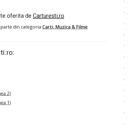
te oferita de
Carturesti.ro
 parte din categoria
Carti, Muzica & Filme
i.ro:
nea 2)
nea 1)