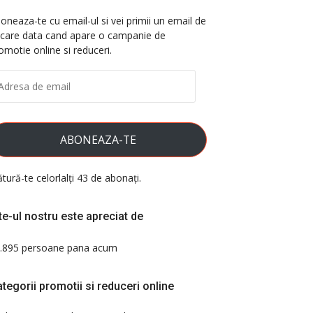
oneaza-te cu email-ul si vei primii un email de
ecare data cand apare o campanie de
omotie online si reduceri.
DRESA
E
AIL
ABONEAZA-TE
ătură-te celorlalți 43 de abonați.
te-ul nostru este apreciat de
.895 persoane pana acum
tegorii promotii si reduceri online