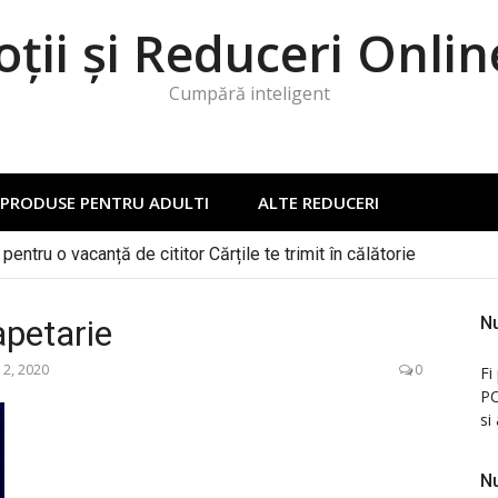
ții și Reduceri Onlin
Cumpără inteligent
PRODUSE PENTRU ADULTI
ALTE REDUCERI
pentru o vacanță de cititor Cărțile te trimit în călătorie
apetarie
Nu
12, 2020
0
Fi
PC
si
Nu