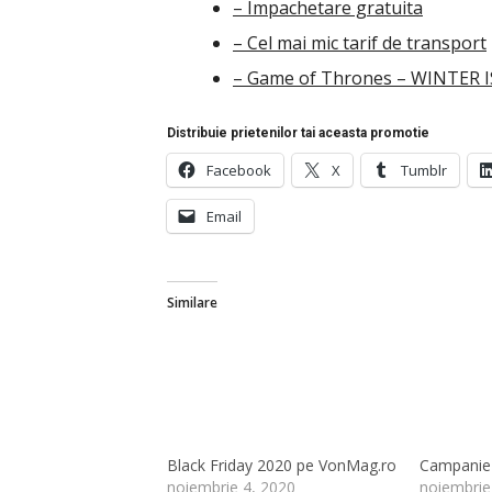
– Impachetare gratuita
– Cel mai mic tarif de transport
– Game of Thrones – WINTER 
Distribuie prietenilor tai aceasta promotie
Facebook
X
Tumblr
Email
Similare
Black Friday 2020 pe VonMag.ro
Campanie 
noiembrie 4, 2020
noiembrie