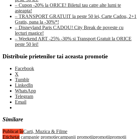
– Cupon -20% la ORICE! Biletul tau catre alte lumi te
asteapta!
– TRANSPORT GRATUIT la peste 50 lei, Carte Cadou, 2+1
Gratis, pana la -30%*!
– Disneyland Paris CADOU! City Break de poveste cu
lecturi magice!
– Weekend ART -25% -30% si Transport Gratuit la ORICE
peste 50 lei!
Distribuie prietenilor tai aceasta promotie
Facebook
X
Tumblr
LinkedIn
WhatsApp
Telegram
Email
Similare
Publicat în
Carti, Muzica & Filme
Etichetat
campanie promotie
campanii promotii
promotii
promotii