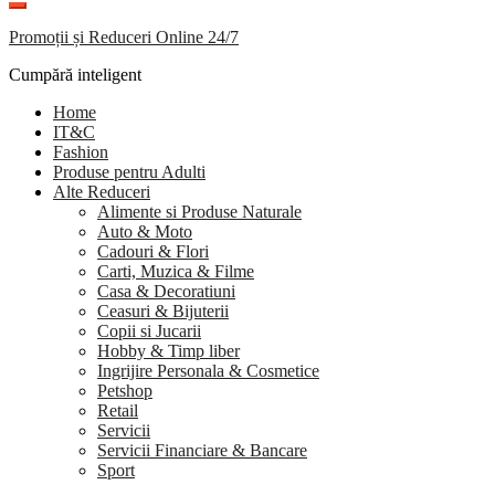
Promoții și Reduceri Online 24/7
Cumpără inteligent
Home
IT&C
Fashion
Produse pentru Adulti
Alte Reduceri
Alimente si Produse Naturale
Auto & Moto
Cadouri & Flori
Carti, Muzica & Filme
Casa & Decoratiuni
Ceasuri & Bijuterii
Copii si Jucarii
Hobby & Timp liber
Ingrijire Personala & Cosmetice
Petshop
Retail
Servicii
Servicii Financiare & Bancare
Sport