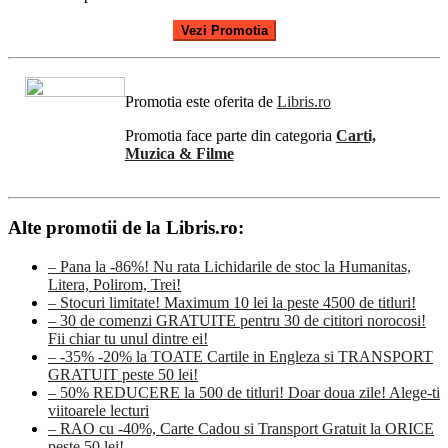
Vezi Promotia
Promotia este oferita de
Libris.ro
Promotia face parte din categoria
Carti,
Muzica & Filme
Alte promotii de la Libris.ro:
– Pana la -86%! Nu rata Lichidarile de stoc la Humanitas,
Litera, Polirom, Trei!
– Stocuri limitate! Maximum 10 lei la peste 4500 de titluri!
– 30 de comenzi GRATUITE pentru 30 de cititori norocosi!
Fii chiar tu unul dintre ei!
– -35% -20% la TOATE Cartile in Engleza si TRANSPORT
GRATUIT peste 50 lei!
– 50% REDUCERE la 500 de titluri! Doar doua zile! Alege-ti
viitoarele lecturi
– RAO cu -40%, Carte Cadou si Transport Gratuit la ORICE
peste 50 lei!