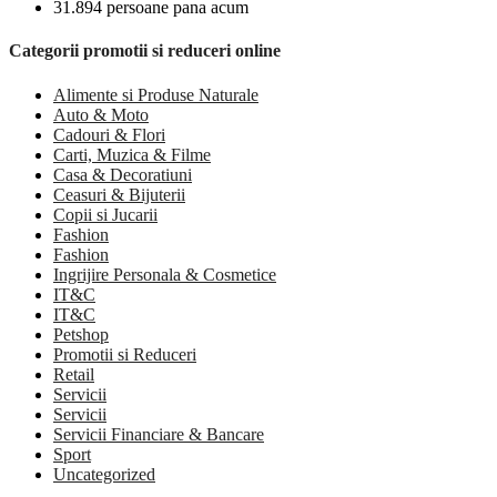
31.894 persoane pana acum
Categorii promotii si reduceri online
Alimente si Produse Naturale
Auto & Moto
Cadouri & Flori
Carti, Muzica & Filme
Casa & Decoratiuni
Ceasuri & Bijuterii
Copii si Jucarii
Fashion
Fashion
Ingrijire Personala & Cosmetice
IT&C
IT&C
Petshop
Promotii si Reduceri
Retail
Servicii
Servicii
Servicii Financiare & Bancare
Sport
Uncategorized