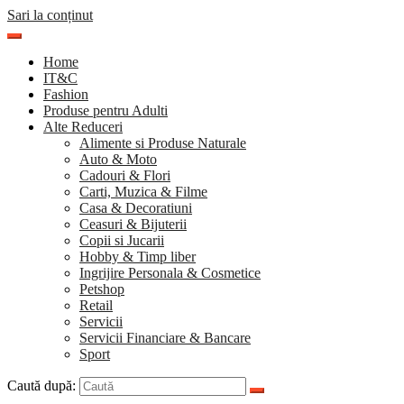
Sari la conținut
Home
IT&C
Fashion
Produse pentru Adulti
Alte Reduceri
Alimente si Produse Naturale
Auto & Moto
Cadouri & Flori
Carti, Muzica & Filme
Casa & Decoratiuni
Ceasuri & Bijuterii
Copii si Jucarii
Hobby & Timp liber
Ingrijire Personala & Cosmetice
Petshop
Retail
Servicii
Servicii Financiare & Bancare
Sport
Caută după: