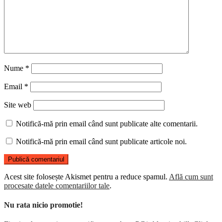
Nume
*
Email
*
Site web
Notifică-mă prin email când sunt publicate alte comentarii.
Notifică-mă prin email când sunt publicate articole noi.
Acest site folosește Akismet pentru a reduce spamul.
Află cum sunt
procesate datele comentariilor tale
.
Nu rata nicio promotie!