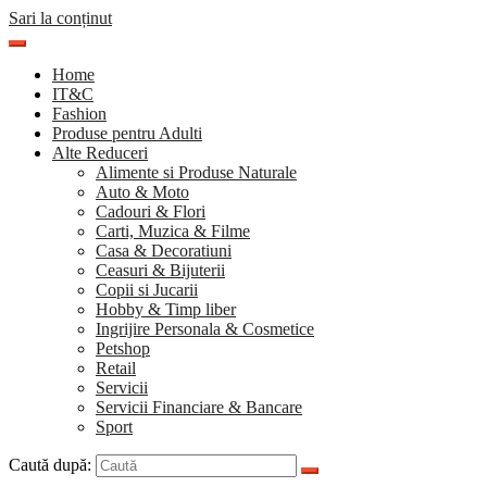
Sari la conținut
Home
IT&C
Fashion
Produse pentru Adulti
Alte Reduceri
Alimente si Produse Naturale
Auto & Moto
Cadouri & Flori
Carti, Muzica & Filme
Casa & Decoratiuni
Ceasuri & Bijuterii
Copii si Jucarii
Hobby & Timp liber
Ingrijire Personala & Cosmetice
Petshop
Retail
Servicii
Servicii Financiare & Bancare
Sport
Caută după: