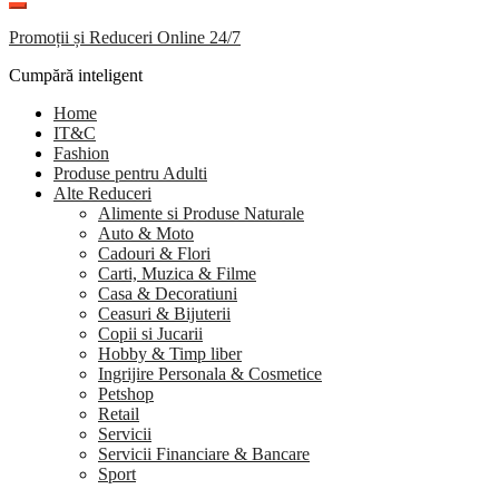
Promoții și Reduceri Online 24/7
Cumpără inteligent
Home
IT&C
Fashion
Produse pentru Adulti
Alte Reduceri
Alimente si Produse Naturale
Auto & Moto
Cadouri & Flori
Carti, Muzica & Filme
Casa & Decoratiuni
Ceasuri & Bijuterii
Copii si Jucarii
Hobby & Timp liber
Ingrijire Personala & Cosmetice
Petshop
Retail
Servicii
Servicii Financiare & Bancare
Sport