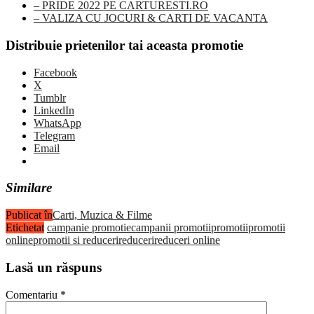
– PRIDE 2022 PE CARTURESTI.RO
– VALIZA CU JOCURI & CARTI DE VACANTA
Distribuie prietenilor tai aceasta promotie
Facebook
X
Tumblr
LinkedIn
WhatsApp
Telegram
Email
Similare
Publicat în
Carti, Muzica & Filme
Etichetat
campanie promotie
campanii promotii
promotii
promotii
online
promotii si reduceri
reduceri
reduceri online
Lasă un răspuns
Comentariu
*