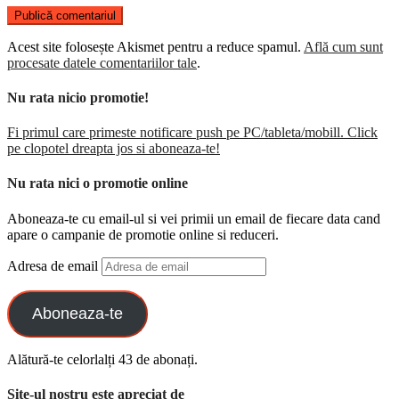
Acest site folosește Akismet pentru a reduce spamul.
Află cum sunt
procesate datele comentariilor tale
.
Nu rata nicio promotie!
Fi primul care primeste notificare push pe PC/tableta/mobill. Click
pe clopotel dreapta jos si aboneaza-te!
Nu rata nici o promotie online
Aboneaza-te cu email-ul si vei primii un email de fiecare data cand
apare o campanie de promotie online si reduceri.
Adresa de email
Aboneaza-te
Alătură-te celorlalți 43 de abonați.
Site-ul nostru este apreciat de