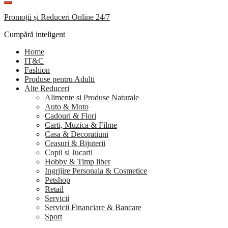
Promoții și Reduceri Online 24/7
Cumpără inteligent
Home
IT&C
Fashion
Produse pentru Adulti
Alte Reduceri
Alimente si Produse Naturale
Auto & Moto
Cadouri & Flori
Carti, Muzica & Filme
Casa & Decoratiuni
Ceasuri & Bijuterii
Copii si Jucarii
Hobby & Timp liber
Ingrijire Personala & Cosmetice
Petshop
Retail
Servicii
Servicii Financiare & Bancare
Sport