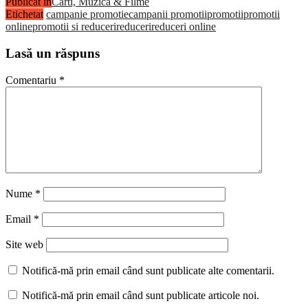
Publicat în
Carti, Muzica & Filme
Etichetat
campanie promotie
campanii promotii
promotii
promotii
online
promotii si reduceri
reduceri
reduceri online
Lasă un răspuns
Comentariu
*
Nume
*
Email
*
Site web
Notifică-mă prin email când sunt publicate alte comentarii.
Notifică-mă prin email când sunt publicate articole noi.