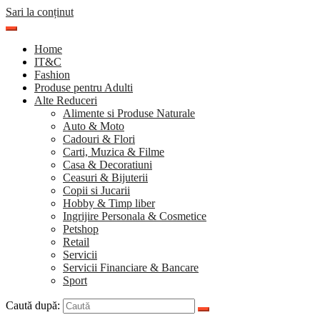
Sari la conținut
Home
IT&C
Fashion
Produse pentru Adulti
Alte Reduceri
Alimente si Produse Naturale
Auto & Moto
Cadouri & Flori
Carti, Muzica & Filme
Casa & Decoratiuni
Ceasuri & Bijuterii
Copii si Jucarii
Hobby & Timp liber
Ingrijire Personala & Cosmetice
Petshop
Retail
Servicii
Servicii Financiare & Bancare
Sport
Caută după: