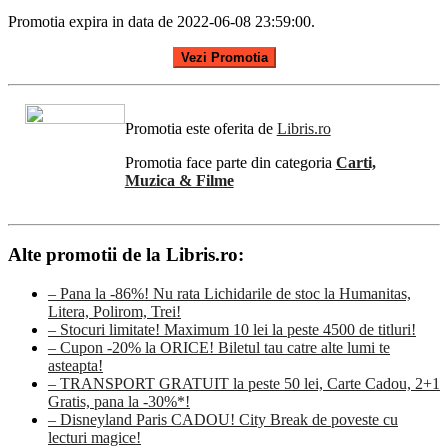
Promotia expira in data de 2022-06-08 23:59:00.
Vezi Promotia
Promotia este oferita de
Libris.ro
Promotia face parte din categoria
Carti,
Muzica & Filme
Alte promotii de la Libris.ro:
– Pana la -86%! Nu rata Lichidarile de stoc la Humanitas,
Litera, Polirom, Trei!
– Stocuri limitate! Maximum 10 lei la peste 4500 de titluri!
– Cupon -20% la ORICE! Biletul tau catre alte lumi te
asteapta!
– TRANSPORT GRATUIT la peste 50 lei, Carte Cadou, 2+1
Gratis, pana la -30%*!
– Disneyland Paris CADOU! City Break de poveste cu
lecturi magice!