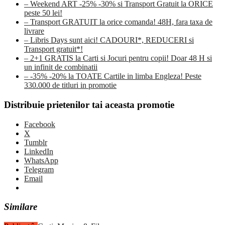
– Weekend ART -25% -30% si Transport Gratuit la ORICE
peste 50 lei!
– Transport GRATUIT la orice comanda! 48H, fara taxa de
livrare
– Libris Days sunt aici! CADOURI*, REDUCERI si
Transport gratuit*!
– 2+1 GRATIS la Carti si Jocuri pentru copii! Doar 48 H si
un infinit de combinatii
– -35% -20% la TOATE Cartile in limba Engleza! Peste
330.000 de titluri in promotie
Distribuie prietenilor tai aceasta promotie
Facebook
X
Tumblr
LinkedIn
WhatsApp
Telegram
Email
Similare