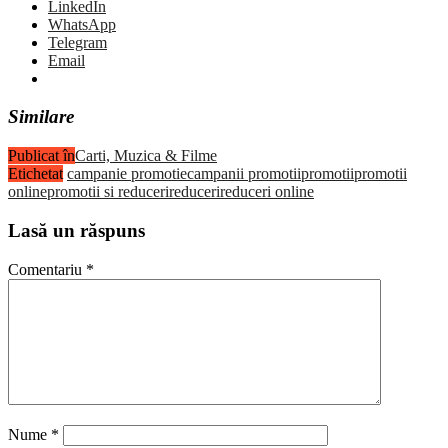
LinkedIn
WhatsApp
Telegram
Email
Similare
Publicat în
Carti, Muzica & Filme
Etichetat
campanie promotie
campanii promotii
promotii
promotii
online
promotii si reduceri
reduceri
reduceri online
Lasă un răspuns
Comentariu
*
Nume
*