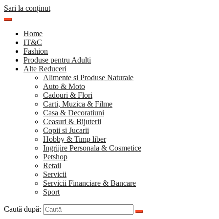
Sari la conținut
Home
IT&C
Fashion
Produse pentru Adulti
Alte Reduceri
Alimente si Produse Naturale
Auto & Moto
Cadouri & Flori
Carti, Muzica & Filme
Casa & Decoratiuni
Ceasuri & Bijuterii
Copii si Jucarii
Hobby & Timp liber
Ingrijire Personala & Cosmetice
Petshop
Retail
Servicii
Servicii Financiare & Bancare
Sport
Caută după: