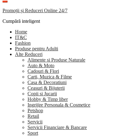
Promoții și Reduceri Online 24/7
Cumpără inteligent
Home
IT&C
Fashion
Produse pentru Adulti
Alte Reduceri
Alimente si Produse Naturale
Auto & Moto
Cadouri & Flori
Carti, Muzica & Filme
Casa & Decoratiuni
Ceasuri & Bijuterii
Copii si Jucarii
Hobby & Timp liber
Ingrijire Personala & Cosmetice
Petshop
Retail
Servicii
Servicii Financiare & Bancare
Sport