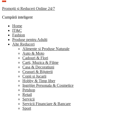
Promoții și Reduceri Online 24/7
Cumpără inteligent
Home
IT&C
Fashion
Produse pentru Adulti
Alte Reduceri
Alimente si Produse Naturale
Auto & Moto
Cadouri & Flori
Carti, Muzica & Filme
Casa & Decoratiuni
Ceasuri & Bijuterii
Copii si Jucarii
Hobby & Timp liber
Ingrijire Personala & Cosmetice
Petshop
Retail
Servicii
Servicii Financiare & Bancare
Sport