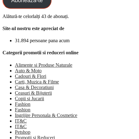
Aboneaza-te
Alătură-te celorlalți 43 de abonați.
Site-ul nostru este apreciat de
31.894 persoane pana acum
Categorii promotii si reduceri online
Alimente si Produse Naturale
Auto & Moto
Cadouri & Flori
Carti, Muzica & Filme
Casa & Decoratiuni
Ceasuri & Bijuterii
Copii si Jucarii
Fashion
Fashion
Ingrijire Personala & Cosmetice
IT&C
IT&C
Petshop
Promotii si Reduceri