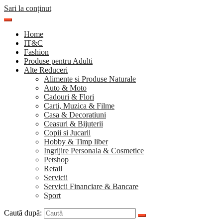
Sari la conținut
Home
IT&C
Fashion
Produse pentru Adulti
Alte Reduceri
Alimente si Produse Naturale
Auto & Moto
Cadouri & Flori
Carti, Muzica & Filme
Casa & Decoratiuni
Ceasuri & Bijuterii
Copii si Jucarii
Hobby & Timp liber
Ingrijire Personala & Cosmetice
Petshop
Retail
Servicii
Servicii Financiare & Bancare
Sport
Caută după: