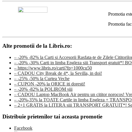
Promotia est
Promotia fac
Alte promotii de la Libris.ro:
– -20% -82% la Carti si Accesorii Rasfata-te de Zilele Cititorilo
– -20% -30% Carti in limba Engleza siii Transport gratuit*!
– https://www.libris.ro/carti?fp=1000cu50
– CADOU City Break de 4*, la Sevilla, in doi!
– -25% -50% la Curtea Veche
– CUPON -20% la ORICE iti doresti!
– -20% -82% la POLIROM șiii
– CADOU Laptop MacBook Air pentru un cititor norocos! Vrei s
– -20%-35% la TOATE Cartile in limba Engleza + TRAN
– 2+1 GRATIS la LITERA siii TRANSPORT GRATUIT*! Sezonu
Distribuie prietenilor tai aceasta promotie
Facebook