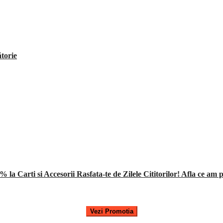
ătorie
 la Carti si Accesorii Rasfata-te de Zilele Cititorilor! Afla ce am p
Vezi Promotia