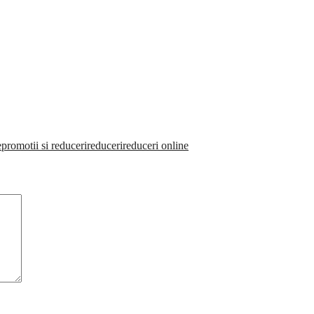
e
promotii si reduceri
reduceri
reduceri online