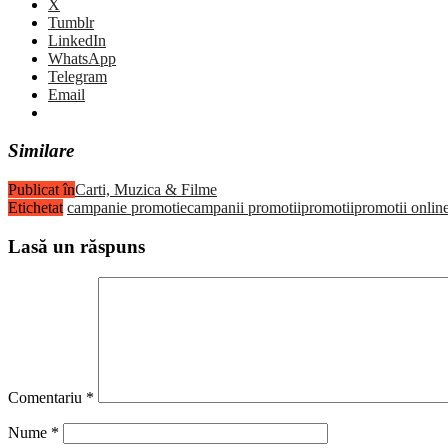
X
Tumblr
LinkedIn
WhatsApp
Telegram
Email
Similare
Publicat în
Carti, Muzica & Filme
Etichetat
campanie promotie
campanii promotii
promotii
promotii onlin
Lasă un răspuns
Comentariu
*
Nume
*