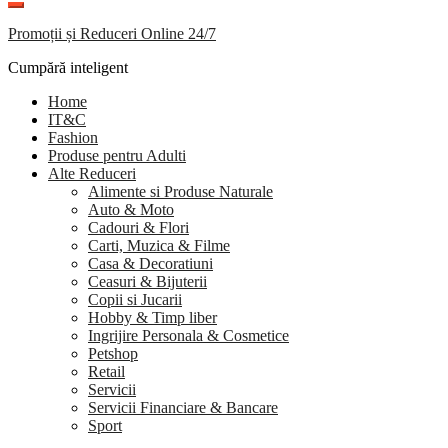
Promoții și Reduceri Online 24/7
Cumpără inteligent
Home
IT&C
Fashion
Produse pentru Adulti
Alte Reduceri
Alimente si Produse Naturale
Auto & Moto
Cadouri & Flori
Carti, Muzica & Filme
Casa & Decoratiuni
Ceasuri & Bijuterii
Copii si Jucarii
Hobby & Timp liber
Ingrijire Personala & Cosmetice
Petshop
Retail
Servicii
Servicii Financiare & Bancare
Sport