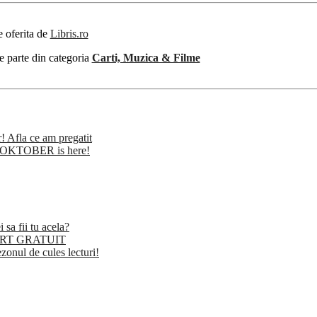
e oferita de
Libris.ro
e parte din categoria
Carti, Muzica & Filme
r! Afla ce am pregatit
 BOOKTOBER is here!
a fii tu acela?
SPORT GRATUIT
l de cules lecturi!