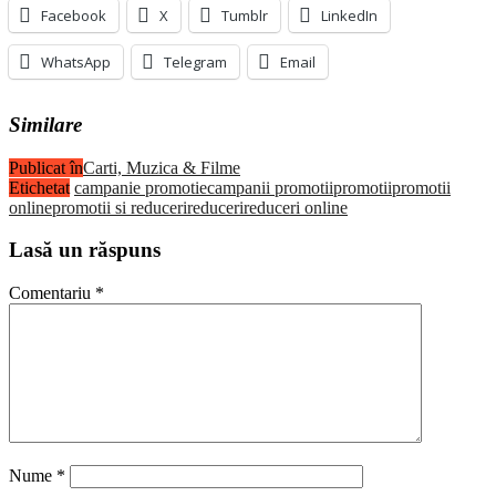
Facebook
X
Tumblr
LinkedIn
WhatsApp
Telegram
Email
Similare
Publicat în
Carti, Muzica & Filme
Etichetat
campanie promotie
campanii promotii
promotii
promotii
online
promotii si reduceri
reduceri
reduceri online
Lasă un răspuns
Comentariu
*
Nume
*