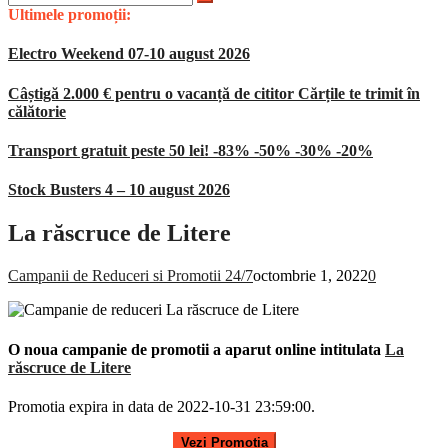
după:
Ultimele promoții:
Electro Weekend 07-10 august 2026
Câștigă 2.000 € pentru o vacanță de cititor Cărțile te trimit în
călătorie
Transport gratuit peste 50 lei! -83% -50% -30% -20%
Stock Busters 4 – 10 august 2026
La răscruce de Litere
Campanii de Reduceri si Promotii 24/7
octombrie 1, 2022
0
O noua campanie de promotii a aparut online intitulata
La
răscruce de Litere
Promotia expira in data de 2022-10-31 23:59:00.
Vezi Promotia