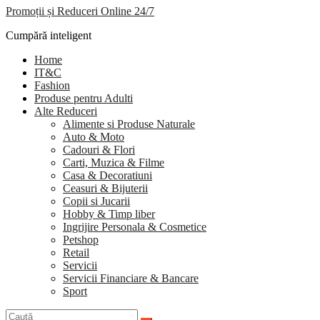
Promoții și Reduceri Online 24/7
Cumpără inteligent
Home
IT&C
Fashion
Produse pentru Adulti
Alte Reduceri
Alimente si Produse Naturale
Auto & Moto
Cadouri & Flori
Carti, Muzica & Filme
Casa & Decoratiuni
Ceasuri & Bijuterii
Copii si Jucarii
Hobby & Timp liber
Ingrijire Personala & Cosmetice
Petshop
Retail
Servicii
Servicii Financiare & Bancare
Sport
Caută