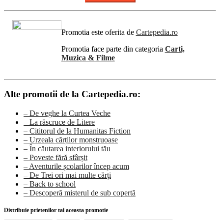
Promotia este oferita de
Cartepedia.ro
Promotia face parte din categoria
Carti,
Muzica & Filme
Alte promotii de la Cartepedia.ro:
– De veghe la Curtea Veche
– La răscruce de Litere
– Cititorul de la Humanitas Fiction
– Urzeala cărților monstruoase
– În căutarea interiorului tău
– Poveste fără sfârșit
– Aventurile școlarilor încep acum
– De Trei ori mai multe cărți
– Back to school
– Descoperă misterul de sub copertă
Distribuie prietenilor tai aceasta promotie