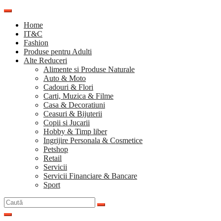
Sari
la
Home
conținut
IT&C
Fashion
Produse pentru Adulti
Alte Reduceri
Alimente si Produse Naturale
Auto & Moto
Cadouri & Flori
Carti, Muzica & Filme
Casa & Decoratiuni
Ceasuri & Bijuterii
Copii si Jucarii
Hobby & Timp liber
Ingrijire Personala & Cosmetice
Petshop
Retail
Servicii
Servicii Financiare & Bancare
Sport
Caută
după: