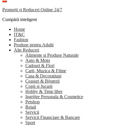
Promoții și Reduceri Online 24/7
Cumpără inteligent
Home
IT&C
Fashion
Produse pentru Adulti
Alte Reduceri
Alimente si Produse Naturale
Auto & Moto
Cadouri & Flori
Carti, Muzica & Filme
Casa & Decoratiuni
Ceasuri & Bijuterii
Copii si Jucarii
Hobby & Timp liber
Ingrijire Personala & Cosmetice
Petshop
Retail
Servicii
Servicii Financiare & Bancare
Sport