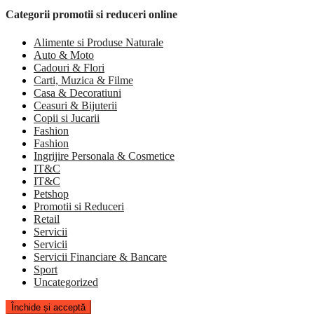
Categorii promotii si reduceri online
Alimente si Produse Naturale
Auto & Moto
Cadouri & Flori
Carti, Muzica & Filme
Casa & Decoratiuni
Ceasuri & Bijuterii
Copii si Jucarii
Fashion
Fashion
Ingrijire Personala & Cosmetice
IT&C
IT&C
Petshop
Promotii si Reduceri
Retail
Servicii
Servicii
Servicii Financiare & Bancare
Sport
Uncategorized