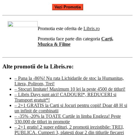
Vezi Promotia
Promotia este oferita de
Libris.ro
Promotia face parte din categoria
Carti,
Muzica & Filme
Alte promotii de la Libris.ro:
– Pana la -86%! Nu rata Lichidarile de stoc la Humanitas,
Litera, Polirom, Trei!
– Stocuri limitate! Maximum 10 lei la peste 4500 de titluri!
– Libris Days sunt aici! CADOURI*, REDUCERI si
Transport gratuit*!
– 2+1 GRATIS la Carti si Jocuri pentru copii! Doar 48 H si
un infinit de combinatii
– -35% -20% la TOATE Cartile in limba Engleza! Peste
330.000 de titluri in promotie
– 2+1 gratis! 2 super edituri, 2 promotii irezistibile: TREI,
PUBLICA. Cumperi 3, platesti doar 2 din titlurile fiecarei