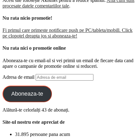
Acest site folosește Akismet pentru a reduce spamul.
Află cum sunt
procesate datele comentariilor tale
.
Nu rata nicio promotie!
Fi primul care primeste notificare push pe PC/tableta/mobill. Click
pe clopotel dreapta jos si aboneaza-te!
Nu rata nici o promotie online
Aboneaza-te cu email-ul si vei primii un email de fiecare data cand
apare o campanie de promotie online si reduceri.
Adresa de email
Aboneaza-te
Alătură-te celorlalți 43 de abonați.
Site-ul nostru este apreciat de
31.895 persoane pana acum