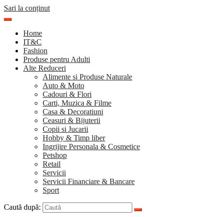
Sari la conținut
Home
IT&C
Fashion
Produse pentru Adulti
Alte Reduceri
Alimente si Produse Naturale
Auto & Moto
Cadouri & Flori
Carti, Muzica & Filme
Casa & Decoratiuni
Ceasuri & Bijuterii
Copii si Jucarii
Hobby & Timp liber
Ingrijire Personala & Cosmetice
Petshop
Retail
Servicii
Servicii Financiare & Bancare
Sport
Caută după: