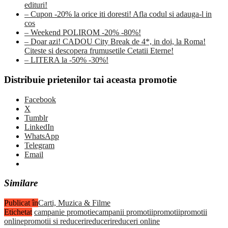
edituri!
– Cupon -20% la orice iti doresti! Afla codul si adauga-l in
cos
– Weekend POLIROM -20% -80%!
– Doar azi! CADOU City Break de 4*, in doi, la Roma!
Citeste si descopera frumusetile Cetatii Eterne!
– LITERA la -50% -30%!
Distribuie prietenilor tai aceasta promotie
Facebook
X
Tumblr
LinkedIn
WhatsApp
Telegram
Email
Similare
Publicat în
Carti, Muzica & Filme
Etichetat
campanie promotie
campanii promotii
promotii
promotii
online
promotii si reduceri
reduceri
reduceri online