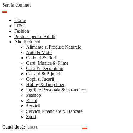
Sari la conținut
Home
IT&C
Fashion
Produse pentru Adulti
Alte Reduceri
Alimente si Produse Naturale
Auto & Moto
Cadouri & Flori
Carti, Muzica & Filme
Casa & Decoratiuni
Ceasuri & Bijuterii
Copii si Jucarii
Hobby & Timp liber
Ingrijire Personala & Cosmetice
Petshop
Retail
Servicii
Servicii Financiare & Bancare
Sport
Caută după: