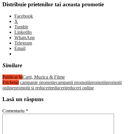
Distribuie prietenilor tai aceasta promotie
Facebook
X
Tumblr
LinkedIn
WhatsApp
Telegram
Email
Similare
Publicat în
Carti, Muzica & Filme
Etichetat
campanie promotie
campanii promotii
promotii
promotii
online
promotii si reduceri
reduceri
reduceri online
Lasă un răspuns
Comentariu
*