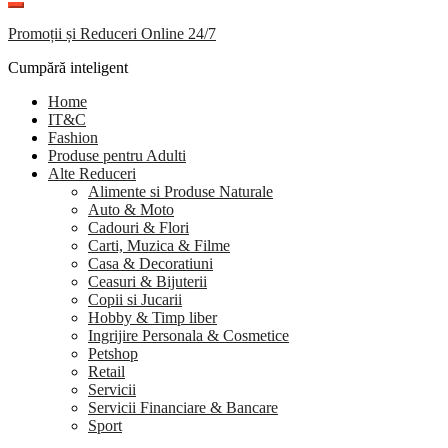
Promoții și Reduceri Online 24/7
Cumpără inteligent
Home
IT&C
Fashion
Produse pentru Adulti
Alte Reduceri
Alimente si Produse Naturale
Auto & Moto
Cadouri & Flori
Carti, Muzica & Filme
Casa & Decoratiuni
Ceasuri & Bijuterii
Copii si Jucarii
Hobby & Timp liber
Ingrijire Personala & Cosmetice
Petshop
Retail
Servicii
Servicii Financiare & Bancare
Sport