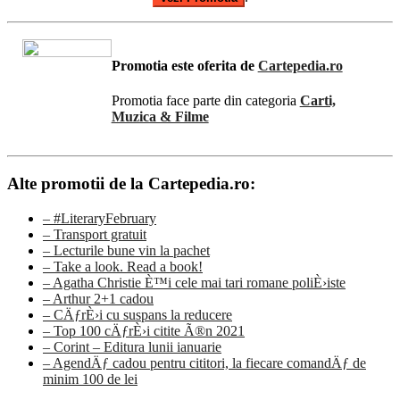
Promotia este oferita de
Cartepedia.ro
Promotia face parte din categoria
Carti,
Muzica & Filme
Alte promotii de la Cartepedia.ro:
– #LiteraryFebruary
– Transport gratuit
– Lecturile bune vin la pachet
– Take a look. Read a book!
– Agatha Christie È™i cele mai tari romane poliÈ›iste
– Arthur 2+1 cadou
– CÄƒrÈ›i cu suspans la reducere
– Top 100 cÄƒrÈ›i citite Ã®n 2021
– Corint – Editura lunii ianuarie
– AgendÄƒ cadou pentru cititori, la fiecare comandÄƒ de
minim 100 de lei