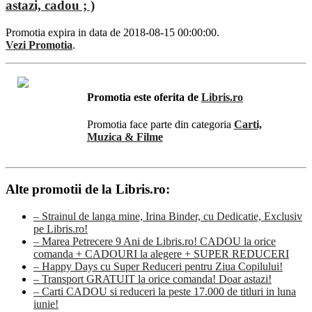
astazi, cadou ; )
Promotia expira in data de 2018-08-15 00:00:00.
Vezi Promotia
.
Promotia este oferita de
Libris.ro
Promotia face parte din categoria
Carti,
Muzica & Filme
Alte promotii de la Libris.ro:
– Strainul de langa mine, Irina Binder, cu Dedicatie, Exclusiv
pe Libris.ro!
– Marea Petrecere 9 Ani de Libris.ro! CADOU la orice
comanda + CADOURI la alegere + SUPER REDUCERI
– Happy Days cu Super Reduceri pentru Ziua Copilului!
– Transport GRATUIT la orice comanda! Doar astazi!
– Carti CADOU si reduceri la peste 17.000 de titluri in luna
iunie!