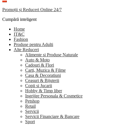
Promoții și Reduceri Online 24/7
Cumpără inteligent
Home
IT&C
Fashion
Produse pentru Adulti
Alte Reduceri
Alimente si Produse Naturale
Auto & Moto
Cadouri & Flori
Carti, Muzica & Filme
Casa & Decoratiuni
Ceasuri & Bijuterii
Copii si Jucarii
Hobby & Timp liber
Ingrijire Personala & Cosmetice
Petshop
Retail
Servicii
Servicii Financiare & Bancare
Sport