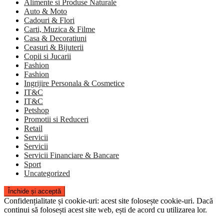
Alimente si Produse Naturale
Auto & Moto
Cadouri & Flori
Carti, Muzica & Filme
Casa & Decoratiuni
Ceasuri & Bijuterii
Copii si Jucarii
Fashion
Fashion
Ingrijire Personala & Cosmetice
IT&C
IT&C
Petshop
Promotii si Reduceri
Retail
Servicii
Servicii
Servicii Financiare & Bancare
Sport
Uncategorized
Confidențialitate și cookie-uri: acest site folosește cookie-uri. Dacă
continui să folosești acest site web, ești de acord cu utilizarea lor.