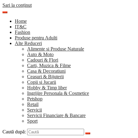
Sari la conținut
Home
IT&C
Fashion
Produse pentru Adulti
Alte Reduceri
Alimente si Produse Naturale
Auto & Moto
Cadouri & Flori
Carti, Muzica & Filme
Casa & Decoratiuni
Ceasuri & Bijuterii
Copii si Jucarii
Hobby & Timp liber
Ingrijire Personala & Cosmetice
Petshop
Retail
Servicii
Servicii Financiare & Bancare
Sport
Caută după: