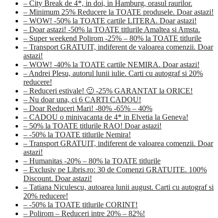
– City Break de 4*, in doi, in Hamburg, orasul raurilor.
– Minimum 25% Reducere la TOATE produsele. Doar astazi!
– WOW! -50% la TOATE cartile LITERA. Doar astazi!
– Doar astazi! -50% la TOATE titlurile Amaltea si Amsta.
– Super weekend Polirom -25% – 80% la TOATE titlurile
– Transport GRATUIT, indiferent de valoarea comenzii. Doar
astazi!
– WOW! -40% la TOATE cartile NEMIRA. Doar astazi!
– Andrei Plesu, autorul lunii iulie. Carti cu autograf si 20%
reducere!
– Reduceri estivale! 🙂 -25% GARANTAT la ORICE!
– Nu doar una, ci 6 CARTI CADOU!
– Doar Reduceri Mari! -80% -65% – 40%
– CADOU o minivacanta de 4* in Elvetia la Geneva!
– 50% la TOATE titlurile RAO! Doar astazi!
– -50% la TOATE titlurile Nemira!
– Transport GRATUIT, indiferent de valoarea comenzii. Doar
astazi!
– Humanitas -20% – 80% la TOATE titlurile
– Exclusiv pe Libris.ro: 30 de Comenzi GRATUITE. 100%
Discount. Doar astazi!
– Tatiana Niculescu, autoarea lunii august. Carti cu autograf si
20% reducere!
– -50% la TOATE titlurile CORINT!
– Polirom – Reduceri intre 20% – 82%!