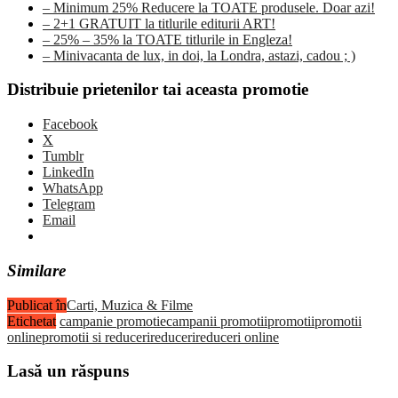
– Minimum 25% Reducere la TOATE produsele. Doar azi!
– 2+1 GRATUIT la titlurile editurii ART!
– 25% – 35% la TOATE titlurile in Engleza!
– Minivacanta de lux, in doi, la Londra, astazi, cadou ; )
Distribuie prietenilor tai aceasta promotie
Facebook
X
Tumblr
LinkedIn
WhatsApp
Telegram
Email
Similare
Publicat în
Carti, Muzica & Filme
Etichetat
campanie promotie
campanii promotii
promotii
promotii
online
promotii si reduceri
reduceri
reduceri online
Lasă un răspuns