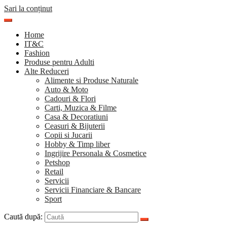
Sari la conținut
Home
IT&C
Fashion
Produse pentru Adulti
Alte Reduceri
Alimente si Produse Naturale
Auto & Moto
Cadouri & Flori
Carti, Muzica & Filme
Casa & Decoratiuni
Ceasuri & Bijuterii
Copii si Jucarii
Hobby & Timp liber
Ingrijire Personala & Cosmetice
Petshop
Retail
Servicii
Servicii Financiare & Bancare
Sport
Caută după: