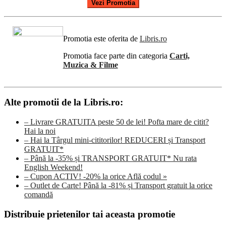
Vezi Promotia
Promotia este oferita de
Libris.ro
Promotia face parte din categoria
Carti,
Muzica & Filme
Alte promotii de la Libris.ro:
– Livrare GRATUITA peste 50 de lei! Pofta mare de citit?
Hai la noi
– Hai la Târgul mini-cititorilor! REDUCERI și Transport
GRATUIT*
– Până la -35% și TRANSPORT GRATUIT* Nu rata
English Weekend!
– Cupon ACTIV! -20% la orice Află codul »
– Outlet de Carte! Până la -81% și Transport gratuit la orice
comandă
Distribuie prietenilor tai aceasta promotie