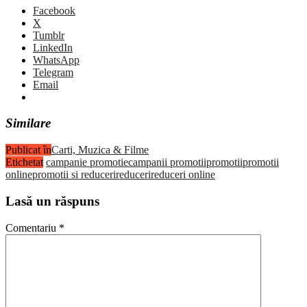
Facebook
X
Tumblr
LinkedIn
WhatsApp
Telegram
Email
Similare
Publicat în
Carti, Muzica & Filme
Etichetat
campanie promotie
campanii promotii
promotii
promotii
online
promotii si reduceri
reduceri
reduceri online
Lasă un răspuns
Comentariu
*