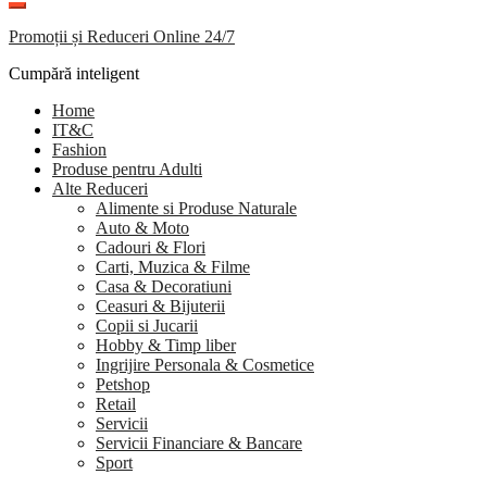
Promoții și Reduceri Online 24/7
Cumpără inteligent
Home
IT&C
Fashion
Produse pentru Adulti
Alte Reduceri
Alimente si Produse Naturale
Auto & Moto
Cadouri & Flori
Carti, Muzica & Filme
Casa & Decoratiuni
Ceasuri & Bijuterii
Copii si Jucarii
Hobby & Timp liber
Ingrijire Personala & Cosmetice
Petshop
Retail
Servicii
Servicii Financiare & Bancare
Sport