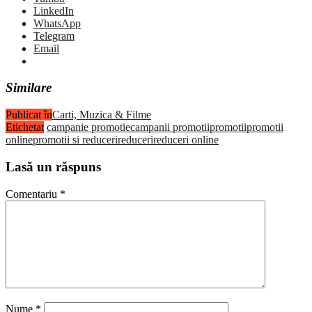
LinkedIn
WhatsApp
Telegram
Email
Similare
Publicat în
Carti, Muzica & Filme
Etichetat
campanie promotie
campanii promotii
promotii
promotii
online
promotii si reduceri
reduceri
reduceri online
Lasă un răspuns
Comentariu
*
Nume
*