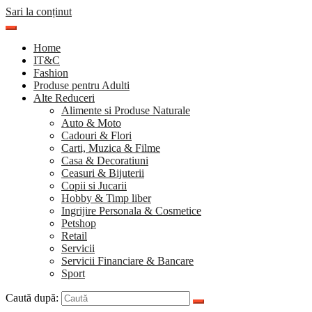
Sari la conținut
Home
IT&C
Fashion
Produse pentru Adulti
Alte Reduceri
Alimente si Produse Naturale
Auto & Moto
Cadouri & Flori
Carti, Muzica & Filme
Casa & Decoratiuni
Ceasuri & Bijuterii
Copii si Jucarii
Hobby & Timp liber
Ingrijire Personala & Cosmetice
Petshop
Retail
Servicii
Servicii Financiare & Bancare
Sport
Caută după: