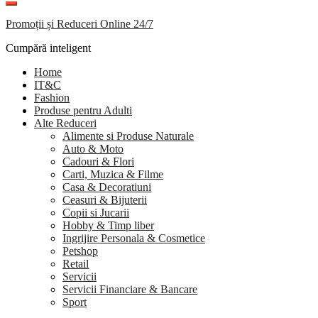
Promoții și Reduceri Online 24/7
Cumpără inteligent
Home
IT&C
Fashion
Produse pentru Adulti
Alte Reduceri
Alimente si Produse Naturale
Auto & Moto
Cadouri & Flori
Carti, Muzica & Filme
Casa & Decoratiuni
Ceasuri & Bijuterii
Copii si Jucarii
Hobby & Timp liber
Ingrijire Personala & Cosmetice
Petshop
Retail
Servicii
Servicii Financiare & Bancare
Sport