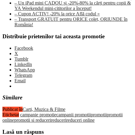
– Un iPad mini CADOU și -20%-80% la cărți pentru copii &
YA Weekendul mini-cititorilor a început!
– Cupon ACTIV! -20% la orice Află codul »
– Transport GRATUIT pentru ORICE colet, ORIUNDE în
România!
Distribuie prietenilor tai aceasta promotie
Facebook
X
Tumblr
LinkedIn
WhatsApp
Telegram
Email
Similare
Publicat în
Carti, Muzica & Filme
Etichetat
campanie promotie
campanii promotii
promotii
promotii
online
promotii si reduceri
reduceri
reduceri online
Lasă un răspuns