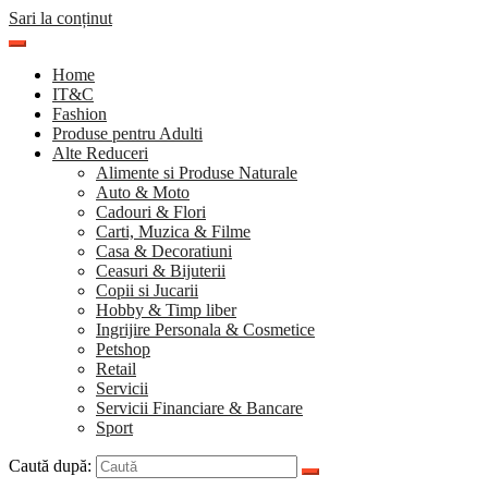
Sari la conținut
Home
IT&C
Fashion
Produse pentru Adulti
Alte Reduceri
Alimente si Produse Naturale
Auto & Moto
Cadouri & Flori
Carti, Muzica & Filme
Casa & Decoratiuni
Ceasuri & Bijuterii
Copii si Jucarii
Hobby & Timp liber
Ingrijire Personala & Cosmetice
Petshop
Retail
Servicii
Servicii Financiare & Bancare
Sport
Caută după: