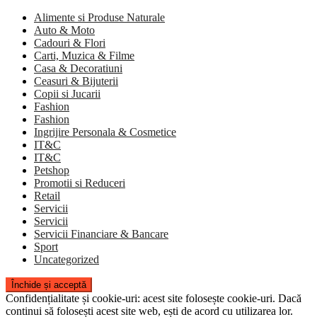
Alimente si Produse Naturale
Auto & Moto
Cadouri & Flori
Carti, Muzica & Filme
Casa & Decoratiuni
Ceasuri & Bijuterii
Copii si Jucarii
Fashion
Fashion
Ingrijire Personala & Cosmetice
IT&C
IT&C
Petshop
Promotii si Reduceri
Retail
Servicii
Servicii
Servicii Financiare & Bancare
Sport
Uncategorized
Confidențialitate și cookie-uri: acest site folosește cookie-uri. Dacă
continui să folosești acest site web, ești de acord cu utilizarea lor.