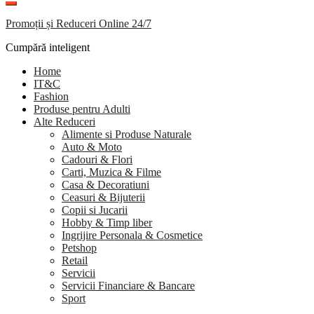
Promoții și Reduceri Online 24/7
Cumpără inteligent
Home
IT&C
Fashion
Produse pentru Adulti
Alte Reduceri
Alimente si Produse Naturale
Auto & Moto
Cadouri & Flori
Carti, Muzica & Filme
Casa & Decoratiuni
Ceasuri & Bijuterii
Copii si Jucarii
Hobby & Timp liber
Ingrijire Personala & Cosmetice
Petshop
Retail
Servicii
Servicii Financiare & Bancare
Sport