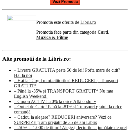
Vezi Promotia
Promotia este oferita de
Libris.ro
Promotia face parte din categoria
Carti,
Muzica & Filme
Alte promotii de la Libris.ro:
– Livrare GRATUITA peste 50 de lei! Pofta mare de citit?
Hai la noi
– Hai la Târgul mini-cititorilor! REDUCERI și Transport
GRATUIT*
– Până la -35% și TRANSPORT GRATUIT* Nu rata
English Weekend!
– Cupon ACTIV! -20% la orice Află codul »
– Outlet de Carte! Până la -81% și Transport gratuit la orice
comandă
– Cadou la alegere? REDUCERI aniversare? Vezi ce
SURPRIZE ți-am pregătit de 35 de ani Libris
– -50% la 1.000 de titluri! Alege-ți lecturile la jumătate de preț