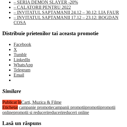
– SERIA DEMON SLAYER -20%
– CALATORII PENTRU 2022
– INVITATUL SAPTAMANII 24.12 – 30.12: LIA FAUR
– INVITATUL SAPTAMANII 17.12 – 23.12: BOGDAN
COSA
Distribuie prietenilor tai aceasta promotie
Facebook
X
Tumblr
LinkedIn
WhatsApp
Telegram
Email
Similare
Publicat în
Carti, Muzica & Filme
Etichetat
campanie promotie
campanii promotii
promotii
promotii
online
promotii si reduceri
reduceri
reduceri online
Lasă un răspuns