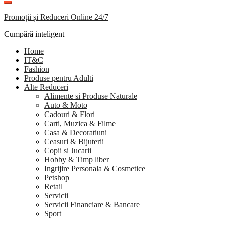
Promoții și Reduceri Online 24/7
Cumpără inteligent
Home
IT&C
Fashion
Produse pentru Adulti
Alte Reduceri
Alimente si Produse Naturale
Auto & Moto
Cadouri & Flori
Carti, Muzica & Filme
Casa & Decoratiuni
Ceasuri & Bijuterii
Copii si Jucarii
Hobby & Timp liber
Ingrijire Personala & Cosmetice
Petshop
Retail
Servicii
Servicii Financiare & Bancare
Sport