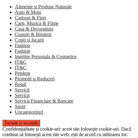
Alimente si Produse Naturale
Auto & Moto
Cadouri & Flori
Carti, Muzica & Filme
Casa & Decoratiuni
Ceasuri & Bijuterii
Copii si Jucarii
Fashion
Fashion
Ingrijire Personala & Cosmetice
IT&C
IT&C
Petshop
Promotii si Reduceri
Retail
Servicii
Servicii
Servicii Financiare & Bancare
Sport
Uncategorized
Confidențialitate și cookie-uri: acest site folosește cookie-uri. Dacă
continui să folosești acest site web, ești de acord cu utilizarea lor.