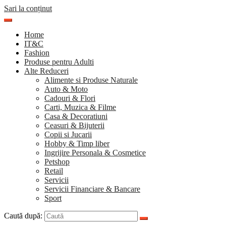
Sari la conținut
Home
IT&C
Fashion
Produse pentru Adulti
Alte Reduceri
Alimente si Produse Naturale
Auto & Moto
Cadouri & Flori
Carti, Muzica & Filme
Casa & Decoratiuni
Ceasuri & Bijuterii
Copii si Jucarii
Hobby & Timp liber
Ingrijire Personala & Cosmetice
Petshop
Retail
Servicii
Servicii Financiare & Bancare
Sport
Caută după: