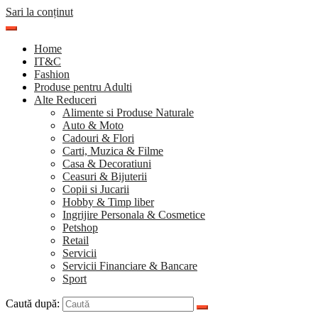
Sari la conținut
Home
IT&C
Fashion
Produse pentru Adulti
Alte Reduceri
Alimente si Produse Naturale
Auto & Moto
Cadouri & Flori
Carti, Muzica & Filme
Casa & Decoratiuni
Ceasuri & Bijuterii
Copii si Jucarii
Hobby & Timp liber
Ingrijire Personala & Cosmetice
Petshop
Retail
Servicii
Servicii Financiare & Bancare
Sport
Caută după: