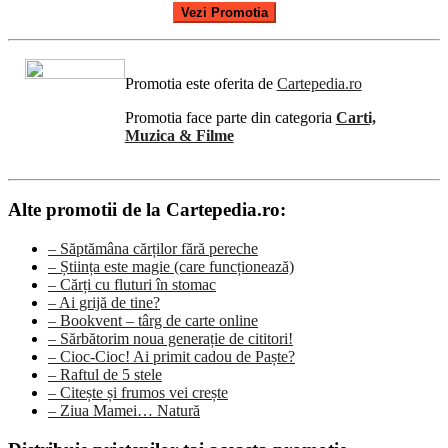
Vezi Promotia
Promotia este oferita de
Cartepedia.ro
Promotia face parte din categoria
Carti,
Muzica & Filme
Alte promotii de la Cartepedia.ro:
– Săptămâna cărților fără pereche
– Știința este magie (care funcționează)
– Cărți cu fluturi în stomac
– Ai grijă de tine?
– Bookvent – târg de carte online
– Sărbătorim noua generație de cititori!
– Cioc-Cioc! Ai primit cadou de Paște?
– Raftul de 5 stele
– Citește și frumos vei crește
– Ziua Mamei… Natură