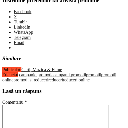
Distribuie prietenilor tai aceasta promotie
Facebook
X
Tumblr
LinkedIn
WhatsApp
Telegram
Email
Similare
Publicat în
Carti, Muzica & Filme
Etichetat
campanie promotie
campanii promotii
promotii
promotii
online
promotii si reduceri
reduceri
reduceri online
Lasă un răspuns
Comentariu
*