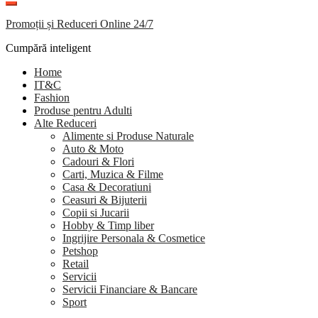
Promoții și Reduceri Online 24/7
Cumpără inteligent
Home
IT&C
Fashion
Produse pentru Adulti
Alte Reduceri
Alimente si Produse Naturale
Auto & Moto
Cadouri & Flori
Carti, Muzica & Filme
Casa & Decoratiuni
Ceasuri & Bijuterii
Copii si Jucarii
Hobby & Timp liber
Ingrijire Personala & Cosmetice
Petshop
Retail
Servicii
Servicii Financiare & Bancare
Sport