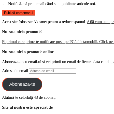
Notifică-mă prin email când sunt publicate articole noi.
Acest site folosește Akismet pentru a reduce spamul.
Află cum sunt pro
Nu rata nicio promotie!
Fi primul care primeste notificare push pe PC/tableta/mobill. Click pe 
Nu rata nici o promotie online
Aboneaza-te cu email-ul si vei primii un email de fiecare data cand ap
Adresa de email
Aboneaza-te
Alătură-te celorlalți 43 de abonați.
Site-ul nostru este apreciat de