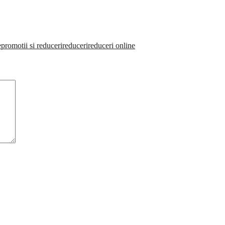
e
promotii si reduceri
reduceri
reduceri online