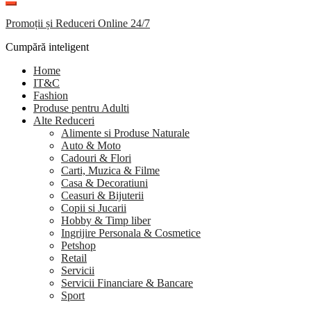
Promoții și Reduceri Online 24/7
Cumpără inteligent
Home
IT&C
Fashion
Produse pentru Adulti
Alte Reduceri
Alimente si Produse Naturale
Auto & Moto
Cadouri & Flori
Carti, Muzica & Filme
Casa & Decoratiuni
Ceasuri & Bijuterii
Copii si Jucarii
Hobby & Timp liber
Ingrijire Personala & Cosmetice
Petshop
Retail
Servicii
Servicii Financiare & Bancare
Sport