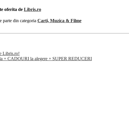
te oferita de
Libris.ro
e parte din categoria
Carti, Muzica & Filme
e Libris.ro!
omanda + CADOURI la alegere + SUPER REDUCERI