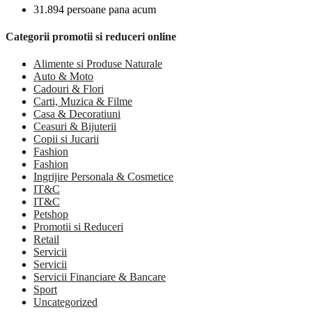
31.894 persoane pana acum
Categorii promotii si reduceri online
Alimente si Produse Naturale
Auto & Moto
Cadouri & Flori
Carti, Muzica & Filme
Casa & Decoratiuni
Ceasuri & Bijuterii
Copii si Jucarii
Fashion
Fashion
Ingrijire Personala & Cosmetice
IT&C
IT&C
Petshop
Promotii si Reduceri
Retail
Servicii
Servicii
Servicii Financiare & Bancare
Sport
Uncategorized