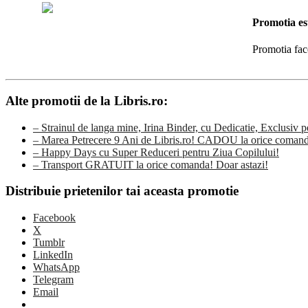
Promotia es
Promotia fac
Alte promotii de la Libris.ro:
– Strainul de langa mine, Irina Binder, cu Dedicatie, Exclusiv p
– Marea Petrecere 9 Ani de Libris.ro! CADOU la orice c
– Happy Days cu Super Reduceri pentru Ziua Copilului!
– Transport GRATUIT la orice comanda! Doar astazi!
Distribuie prietenilor tai aceasta promotie
Facebook
X
Tumblr
LinkedIn
WhatsApp
Telegram
Email