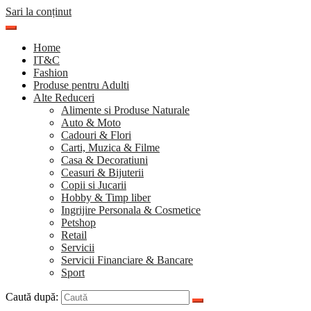
Sari la conținut
Home
IT&C
Fashion
Produse pentru Adulti
Alte Reduceri
Alimente si Produse Naturale
Auto & Moto
Cadouri & Flori
Carti, Muzica & Filme
Casa & Decoratiuni
Ceasuri & Bijuterii
Copii si Jucarii
Hobby & Timp liber
Ingrijire Personala & Cosmetice
Petshop
Retail
Servicii
Servicii Financiare & Bancare
Sport
Caută după: