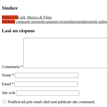
Similare
Publicat în
Carti, Muzica & Filme
Etichetat
campanie promotie
campanii promotii
promotii
promotii onlin
Lasă un răspuns
Comentariu
*
Nume
*
Email
*
Site web
Notifică-mă prin email când sunt publicate alte comentarii.