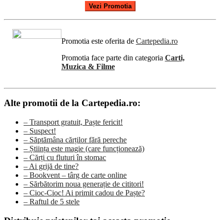
Vezi Promotia
Promotia este oferita de
Cartepedia.ro
Promotia face parte din categoria
Carti,
Muzica & Filme
Alte promotii de la Cartepedia.ro:
– Transport gratuit, Paște fericit!
– Suspect!
– Săptămâna cărților fără pereche
– Știința este magie (care funcționează)
– Cărți cu fluturi în stomac
– Ai grijă de tine?
– Bookvent – târg de carte online
– Sărbătorim noua generație de cititori!
– Cioc-Cioc! Ai primit cadou de Paște?
– Raftul de 5 stele