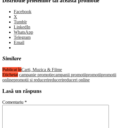
Distribuie prietenilor tai aceasta promotie
Facebook
X
Tumblr
LinkedIn
WhatsApp
Telegram
Email
Similare
Publicat în
Carti, Muzica & Filme
Etichetat
campanie promotie
campanii promotii
promotii
promotii
online
promotii si reduceri
reduceri
reduceri online
Lasă un răspuns
Comentariu
*