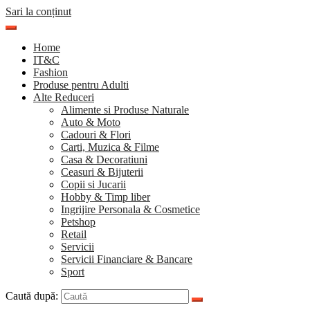
Sari la conținut
Home
IT&C
Fashion
Produse pentru Adulti
Alte Reduceri
Alimente si Produse Naturale
Auto & Moto
Cadouri & Flori
Carti, Muzica & Filme
Casa & Decoratiuni
Ceasuri & Bijuterii
Copii si Jucarii
Hobby & Timp liber
Ingrijire Personala & Cosmetice
Petshop
Retail
Servicii
Servicii Financiare & Bancare
Sport
Caută după: