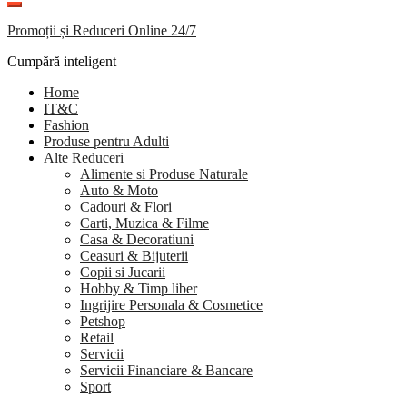
Promoții și Reduceri Online 24/7
Cumpără inteligent
Home
IT&C
Fashion
Produse pentru Adulti
Alte Reduceri
Alimente si Produse Naturale
Auto & Moto
Cadouri & Flori
Carti, Muzica & Filme
Casa & Decoratiuni
Ceasuri & Bijuterii
Copii si Jucarii
Hobby & Timp liber
Ingrijire Personala & Cosmetice
Petshop
Retail
Servicii
Servicii Financiare & Bancare
Sport