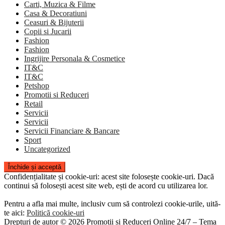
Carti, Muzica & Filme
Casa & Decoratiuni
Ceasuri & Bijuterii
Copii si Jucarii
Fashion
Fashion
Ingrijire Personala & Cosmetice
IT&C
IT&C
Petshop
Promotii si Reduceri
Retail
Servicii
Servicii
Servicii Financiare & Bancare
Sport
Uncategorized
Confidențialitate și cookie-uri: acest site folosește cookie-uri. Dacă
continui să folosești acest site web, ești de acord cu utilizarea lor.
Pentru a afla mai multe, inclusiv cum să controlezi cookie-urile, uită-
te aici:
Politică cookie-uri
Drepturi de autor © 2026 Promoții și Reduceri Online 24/7
–
Tema