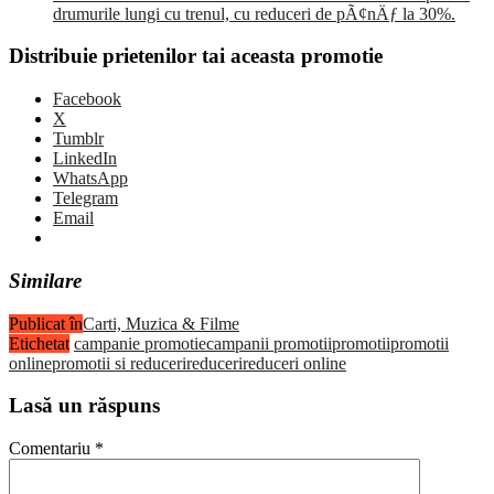
drumurile lungi cu trenul, cu reduceri de pÃ¢nÄƒ la 30%.
Distribuie prietenilor tai aceasta promotie
Facebook
X
Tumblr
LinkedIn
WhatsApp
Telegram
Email
Similare
Publicat în
Carti, Muzica & Filme
Etichetat
campanie promotie
campanii promotii
promotii
promotii
online
promotii si reduceri
reduceri
reduceri online
Lasă un răspuns
Comentariu
*