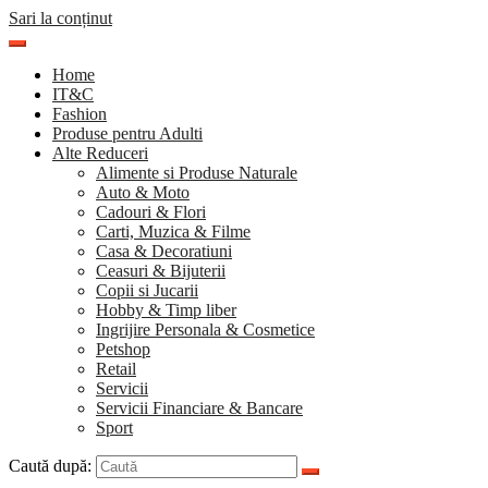
Sari la conținut
Home
IT&C
Fashion
Produse pentru Adulti
Alte Reduceri
Alimente si Produse Naturale
Auto & Moto
Cadouri & Flori
Carti, Muzica & Filme
Casa & Decoratiuni
Ceasuri & Bijuterii
Copii si Jucarii
Hobby & Timp liber
Ingrijire Personala & Cosmetice
Petshop
Retail
Servicii
Servicii Financiare & Bancare
Sport
Caută după: