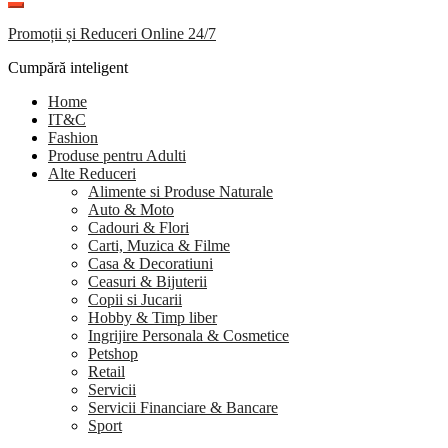
Promoții și Reduceri Online 24/7
Cumpără inteligent
Home
IT&C
Fashion
Produse pentru Adulti
Alte Reduceri
Alimente si Produse Naturale
Auto & Moto
Cadouri & Flori
Carti, Muzica & Filme
Casa & Decoratiuni
Ceasuri & Bijuterii
Copii si Jucarii
Hobby & Timp liber
Ingrijire Personala & Cosmetice
Petshop
Retail
Servicii
Servicii Financiare & Bancare
Sport