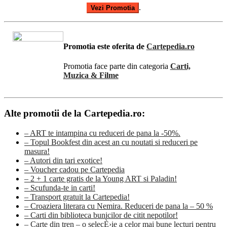
.
Vezi Promotia
Promotia este oferita de
Cartepedia.ro
Promotia face parte din categoria
Carti,
Muzica & Filme
Alte promotii de la Cartepedia.ro:
– ART te intampina cu reduceri de pana la -50%.
– Topul Bookfest din acest an cu noutati si reduceri pe
masura!
– Autori din tari exotice!
– Voucher cadou pe Cartepedia
– 2 + 1 carte gratis de la Young ART si Paladin!
– Scufunda-te in carti!
– Transport gratuit la Cartepedia!
– Croaziera literara cu Nemira. Reduceri de pana la – 50 %
– Carti din biblioteca bunicilor de citit nepotilor!
– Carte din tren – o selecÈ›ie a celor mai bune lecturi pentru