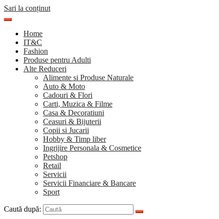
Sari la conținut
Home
IT&C
Fashion
Produse pentru Adulti
Alte Reduceri
Alimente si Produse Naturale
Auto & Moto
Cadouri & Flori
Carti, Muzica & Filme
Casa & Decoratiuni
Ceasuri & Bijuterii
Copii si Jucarii
Hobby & Timp liber
Ingrijire Personala & Cosmetice
Petshop
Retail
Servicii
Servicii Financiare & Bancare
Sport
Caută după: