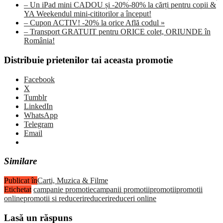
– Un iPad mini CADOU și -20%-80% la cărți pentru copii &
YA Weekendul mini-cititorilor a început!
– Cupon ACTIV! -20% la orice Află codul »
– Transport GRATUIT pentru ORICE colet, ORIUNDE în
România!
Distribuie prietenilor tai aceasta promotie
Facebook
X
Tumblr
LinkedIn
WhatsApp
Telegram
Email
Similare
Publicat în
Carti, Muzica & Filme
Etichetat
campanie promotie
campanii promotii
promotii
promotii
online
promotii si reduceri
reduceri
reduceri online
Lasă un răspuns