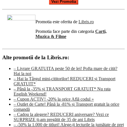
Vezi Promotia
Promotia este oferita de
Libris.ro
Promotia face parte din categoria
Carti,
Muzica & Filme
Alte promotii de la Libris.ro:
– Livrare GRATUITA peste 50 de lei! Pofta mare de citit?
Hai la noi
– Hai la Târgul mini-cititorilor! REDUCERI și Transport
GRATUIT*
– Până la -35% și TRANSPORT GRATUIT* Nu rata
English Weekend!
– Cupon ACTIV! -20% la orice Află codul »
– Outlet de Carte! Până la -81% și Transport gratuit la orice
comandă
– Cadou la alegere? REDUCERI aniversare? Vezi ce
SURPRIZE ți-am pregătit de 35 de ani Libris
– -50% la 1.000 de titluri! Alege-ți lecturile la jumătate de preț