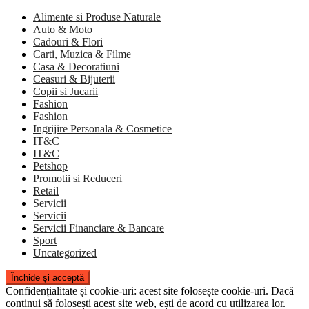
Alimente si Produse Naturale
Auto & Moto
Cadouri & Flori
Carti, Muzica & Filme
Casa & Decoratiuni
Ceasuri & Bijuterii
Copii si Jucarii
Fashion
Fashion
Ingrijire Personala & Cosmetice
IT&C
IT&C
Petshop
Promotii si Reduceri
Retail
Servicii
Servicii
Servicii Financiare & Bancare
Sport
Uncategorized
Confidențialitate și cookie-uri: acest site folosește cookie-uri. Dacă
continui să folosești acest site web, ești de acord cu utilizarea lor.