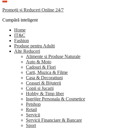
Promoții și Reduceri Online 24/7
Cumpără inteligent
Home
IT&C
Fashion
Produse pentru Adulti
Alte Reduceri
Alimente si Produse Naturale
Auto & Moto
Cadouri & Flori
Carti, Muzica & Filme
Casa & Decoratiuni
Ceasuri & Bijuterii
Copii si Jucarii
Hobby & Timp liber
Ingrijire Personala & Cosmetice
Petshop
Retail
Servicii
Servicii Financiare & Bancare
Sport