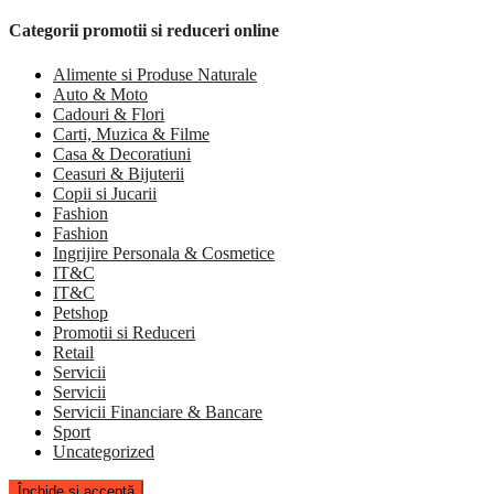
Categorii promotii si reduceri online
Alimente si Produse Naturale
Auto & Moto
Cadouri & Flori
Carti, Muzica & Filme
Casa & Decoratiuni
Ceasuri & Bijuterii
Copii si Jucarii
Fashion
Fashion
Ingrijire Personala & Cosmetice
IT&C
IT&C
Petshop
Promotii si Reduceri
Retail
Servicii
Servicii
Servicii Financiare & Bancare
Sport
Uncategorized