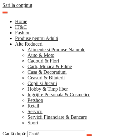
Sari la conținut
Home
IT&C
Fashion
Produse pentru Adulti
Alte Reduceri
Alimente si Produse Naturale
Auto & Moto
Cadouri & Flori
Carti, Muzica & Filme
Casa & Decoratiuni
Ceasuri & Bijuterii
Copii si Jucarii
Hobby & Timp liber
Ingrijire Personala & Cosmetice
Petshop
Retail
Servicii
Servicii Financiare & Bancare
Sport
Caută după: