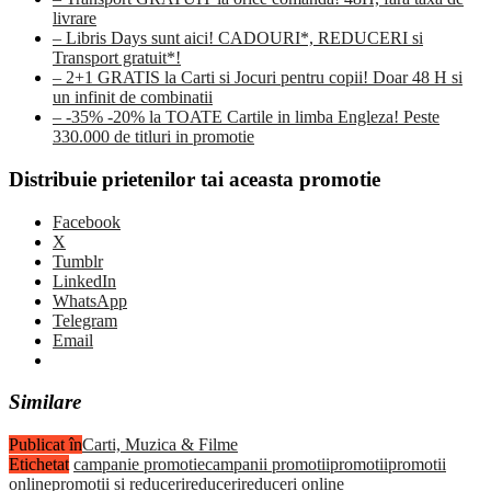
livrare
– Libris Days sunt aici! CADOURI*, REDUCERI si
Transport gratuit*!
– 2+1 GRATIS la Carti si Jocuri pentru copii! Doar 48 H si
un infinit de combinatii
– -35% -20% la TOATE Cartile in limba Engleza! Peste
330.000 de titluri in promotie
Distribuie prietenilor tai aceasta promotie
Facebook
X
Tumblr
LinkedIn
WhatsApp
Telegram
Email
Similare
Publicat în
Carti, Muzica & Filme
Etichetat
campanie promotie
campanii promotii
promotii
promotii
online
promotii si reduceri
reduceri
reduceri online