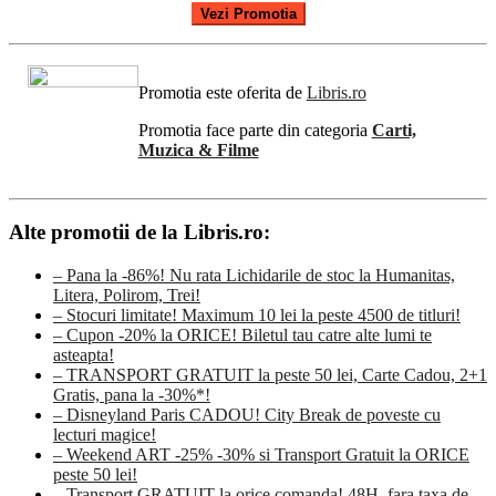
Vezi Promotia
Promotia este oferita de
Libris.ro
Promotia face parte din categoria
Carti,
Muzica & Filme
Alte promotii de la Libris.ro:
– Pana la -86%! Nu rata Lichidarile de stoc la Humanitas,
Litera, Polirom, Trei!
– Stocuri limitate! Maximum 10 lei la peste 4500 de titluri!
– Cupon -20% la ORICE! Biletul tau catre alte lumi te
asteapta!
– TRANSPORT GRATUIT la peste 50 lei, Carte Cadou, 2+1
Gratis, pana la -30%*!
– Disneyland Paris CADOU! City Break de poveste cu
lecturi magice!
– Weekend ART -25% -30% si Transport Gratuit la ORICE
peste 50 lei!
– Transport GRATUIT la orice comanda! 48H, fara taxa de