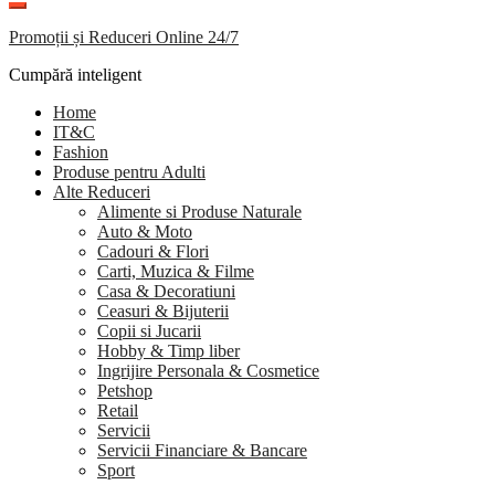
Promoții și Reduceri Online 24/7
Cumpără inteligent
Home
IT&C
Fashion
Produse pentru Adulti
Alte Reduceri
Alimente si Produse Naturale
Auto & Moto
Cadouri & Flori
Carti, Muzica & Filme
Casa & Decoratiuni
Ceasuri & Bijuterii
Copii si Jucarii
Hobby & Timp liber
Ingrijire Personala & Cosmetice
Petshop
Retail
Servicii
Servicii Financiare & Bancare
Sport