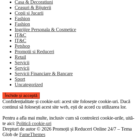
Casa & Decoratiuni
Ceasuri & Bijuterii
Copii si Jucarii
Fashion
Fashion
Ingrijire Personala & Cosmetice
IT&C
IT&C
Petshop
Promotii si Reduceri
Retail
Servicii
Servicii
Servicii Financiare & Bancare
Sport
Uncategorized
Confidențialitate și cookie-uri: acest site folosește cookie-uri. Dacă
continui să folosești acest site web, ești de acord cu utilizarea lor.
Pentru a afla mai multe, inclusiv cum să controlezi cookie-urile, uită-
te aici:
Politică cookie-uri
Drepturi de autor © 2026 Promoții și Reduceri Online 24/7
–
Tema
Glob de
FameThemes