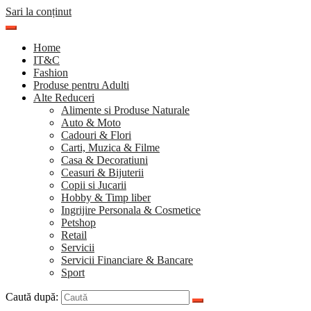
Sari la conținut
Home
IT&C
Fashion
Produse pentru Adulti
Alte Reduceri
Alimente si Produse Naturale
Auto & Moto
Cadouri & Flori
Carti, Muzica & Filme
Casa & Decoratiuni
Ceasuri & Bijuterii
Copii si Jucarii
Hobby & Timp liber
Ingrijire Personala & Cosmetice
Petshop
Retail
Servicii
Servicii Financiare & Bancare
Sport
Caută după: