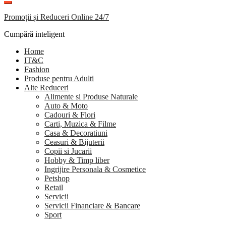
Promoții și Reduceri Online 24/7
Cumpără inteligent
Home
IT&C
Fashion
Produse pentru Adulti
Alte Reduceri
Alimente si Produse Naturale
Auto & Moto
Cadouri & Flori
Carti, Muzica & Filme
Casa & Decoratiuni
Ceasuri & Bijuterii
Copii si Jucarii
Hobby & Timp liber
Ingrijire Personala & Cosmetice
Petshop
Retail
Servicii
Servicii Financiare & Bancare
Sport