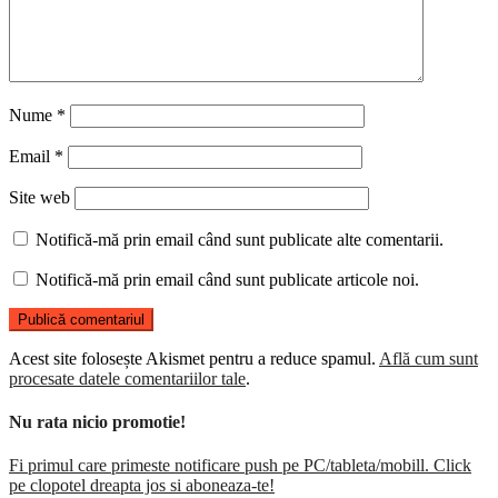
Nume
*
Email
*
Site web
Notifică-mă prin email când sunt publicate alte comentarii.
Notifică-mă prin email când sunt publicate articole noi.
Acest site folosește Akismet pentru a reduce spamul.
Află cum sunt
procesate datele comentariilor tale
.
Nu rata nicio promotie!
Fi primul care primeste notificare push pe PC/tableta/mobill. Click
pe clopotel dreapta jos si aboneaza-te!