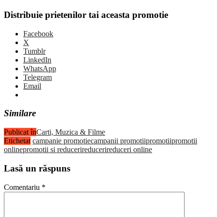
Distribuie prietenilor tai aceasta promotie
Facebook
X
Tumblr
LinkedIn
WhatsApp
Telegram
Email
Similare
Publicat în
Carti, Muzica & Filme
Etichetat
campanie promotie
campanii promotii
promotii
promotii
online
promotii si reduceri
reduceri
reduceri online
Lasă un răspuns
Comentariu
*