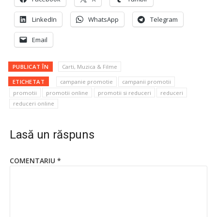
LinkedIn
WhatsApp
Telegram
Email
PUBLICAT ÎN
Carti, Muzica & Filme
ETICHETAT
campanie promotie
campanii promotii
promotii
promotii online
promotii si reduceri
reduceri
reduceri online
Lasă un răspuns
COMENTARIU
*