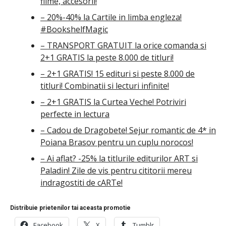
filme, accesorii!
– 20%-40% la Cartile in limba engleza!
#BookshelfMagic
– TRANSPORT GRATUIT la orice comanda si
2+1 GRATIS la peste 8.000 de titluri!
– 2+1 GRATIS! 15 edituri si peste 8.000 de
titluri! Combinatii si lecturi infinite!
– 2+1 GRATIS la Curtea Veche! Potriviri
perfecte in lectura
– Cadou de Dragobete! Sejur romantic de 4* in
Poiana Brasov pentru un cuplu norocos!
– Ai aflat? -25% la titlurile editurilor ART si
Paladin! Zile de vis pentru cititorii mereu
indragostiti de cARTe!
Distribuie prietenilor tai aceasta promotie
Facebook
X
Tumblr