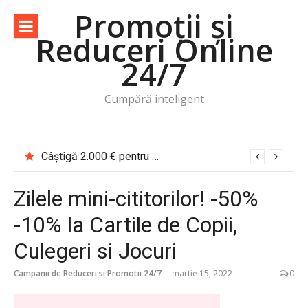
Sari
Promoții și
la
Reduceri Online
conținut
24/7
Cumpără inteligent
Câștigă 2.000 € pentru o vacanță de cititor Cărțile te trimit în călătorie
Zilele mini-cititorilor! -50%
-10% la Cartile de Copii,
Culegeri si Jocuri
Campanii de Reduceri si Promotii 24/7
martie 15, 2022
0