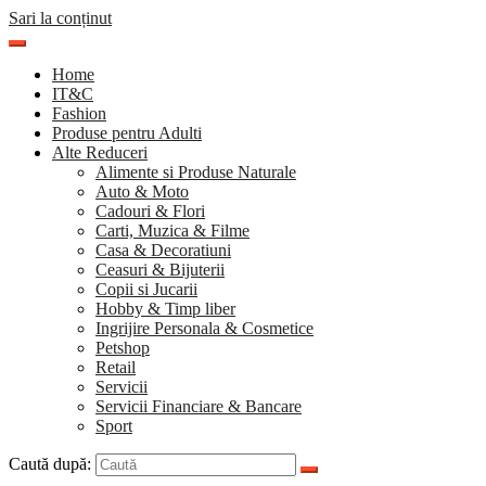
Sari la conținut
Home
IT&C
Fashion
Produse pentru Adulti
Alte Reduceri
Alimente si Produse Naturale
Auto & Moto
Cadouri & Flori
Carti, Muzica & Filme
Casa & Decoratiuni
Ceasuri & Bijuterii
Copii si Jucarii
Hobby & Timp liber
Ingrijire Personala & Cosmetice
Petshop
Retail
Servicii
Servicii Financiare & Bancare
Sport
Caută după: