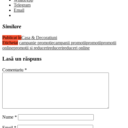
Telegram
Email
Similare
Publicat în
Casa & Decoratiuni
Etichetat
campanie promotie
campanii promotii
promotii
promotii
online
promotii si reduceri
reduceri
reduceri online
Lasă un răspuns
Comentariu
*
Nume
*
Email
*