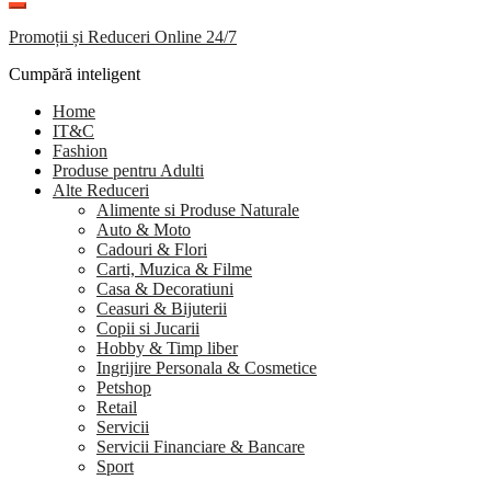
Promoții și Reduceri Online 24/7
Cumpără inteligent
Home
IT&C
Fashion
Produse pentru Adulti
Alte Reduceri
Alimente si Produse Naturale
Auto & Moto
Cadouri & Flori
Carti, Muzica & Filme
Casa & Decoratiuni
Ceasuri & Bijuterii
Copii si Jucarii
Hobby & Timp liber
Ingrijire Personala & Cosmetice
Petshop
Retail
Servicii
Servicii Financiare & Bancare
Sport