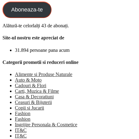
Aboneaza-te
Alătură-te celorlalți 43 de abonați.
Site-ul nostru este apreciat de
31.894 persoane pana acum
Categorii promotii si reduceri online
Alimente si Produse Naturale
Auto & Moto
Cadouri & Flori
Carti, Muzica & Filme
Casa & Decoratiuni
Ceasuri & Bijuterii
Copii si Jucarii
Fashion
Fashion
Ingrijire Personala & Cosmetice
IT&C
IT&C