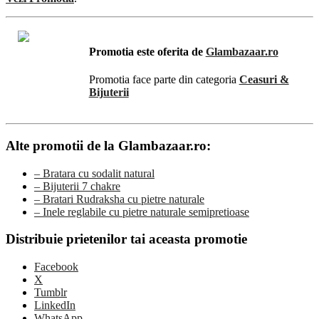
Promotia este oferita de
Glambazaar.ro
Promotia face parte din categoria
Ceasuri &
Bijuterii
Alte promotii de la Glambazaar.ro:
– Bratara cu sodalit natural
– Bijuterii 7 chakre
– Bratari Rudraksha cu pietre naturale
– Inele reglabile cu pietre naturale semipretioase
Distribuie prietenilor tai aceasta promotie
Facebook
X
Tumblr
LinkedIn
WhatsApp