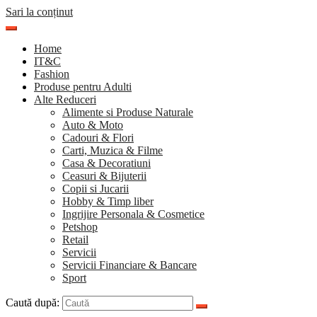
Sari la conținut
Home
IT&C
Fashion
Produse pentru Adulti
Alte Reduceri
Alimente si Produse Naturale
Auto & Moto
Cadouri & Flori
Carti, Muzica & Filme
Casa & Decoratiuni
Ceasuri & Bijuterii
Copii si Jucarii
Hobby & Timp liber
Ingrijire Personala & Cosmetice
Petshop
Retail
Servicii
Servicii Financiare & Bancare
Sport
Caută după: