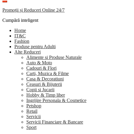
Promoții și Reduceri Online 24/7
Cumpără inteligent
Home
IT&C
Fashion
Produse pentru Adulti
Alte Reduceri
Alimente si Produse Naturale
Auto & Moto
Cadouri & Flori
Carti, Muzica & Filme
Casa & Decoratiuni
Ceasuri & Bijuterii
Copii si Jucarii
Hobby & Timp liber
Ingrijire Personala & Cosmetice
Petshop
Retail
Servicii
Servicii Financiare & Bancare
Sport