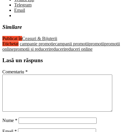
Telegram
Email
Similare
Publicat în
Ceasuri & Bijuterii
Etichetat
campanie promotie
campanii promotii
promotii
promotii
online
promotii si reduceri
reduceri
reduceri online
Lasă un răspuns
Comentariu
*
Nume
*
Email
*