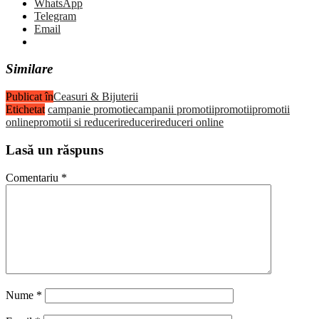
WhatsApp
Telegram
Email
Similare
Publicat în
Ceasuri & Bijuterii
Etichetat
campanie promotie
campanii promotii
promotii
promotii
online
promotii si reduceri
reduceri
reduceri online
Lasă un răspuns
Comentariu
*
Nume
*