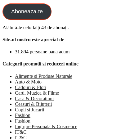
Aboneaza-te
Alătură-te celorlalți 43 de abonați.
Site-ul nostru este apreciat de
31.894 persoane pana acum
Categorii promotii si reduceri online
Alimente si Produse Naturale
Auto & Moto
Cadouri & Flori
Carti, Muzica & Filme
Casa & Decoratiuni
Ceasuri & Bijuterii
Copii si Jucarii
Fashion
Fashion
Ingrijire Personala & Cosmetice
IT&C
IT&C