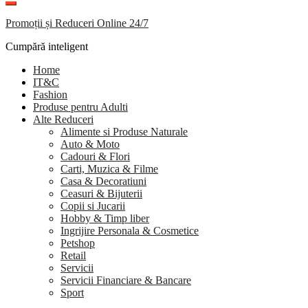
Promoții și Reduceri Online 24/7
Cumpără inteligent
Home
IT&C
Fashion
Produse pentru Adulti
Alte Reduceri
Alimente si Produse Naturale
Auto & Moto
Cadouri & Flori
Carti, Muzica & Filme
Casa & Decoratiuni
Ceasuri & Bijuterii
Copii si Jucarii
Hobby & Timp liber
Ingrijire Personala & Cosmetice
Petshop
Retail
Servicii
Servicii Financiare & Bancare
Sport