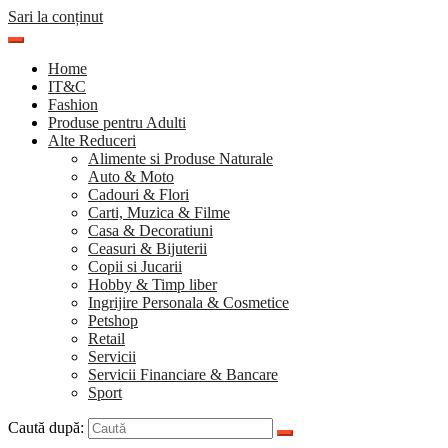
Sari la conținut
Home
IT&C
Fashion
Produse pentru Adulti
Alte Reduceri
Alimente si Produse Naturale
Auto & Moto
Cadouri & Flori
Carti, Muzica & Filme
Casa & Decoratiuni
Ceasuri & Bijuterii
Copii si Jucarii
Hobby & Timp liber
Ingrijire Personala & Cosmetice
Petshop
Retail
Servicii
Servicii Financiare & Bancare
Sport
Caută după: