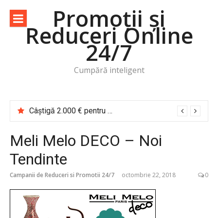
Sari
Promoții și
la
Reduceri Online
conținut
24/7
Cumpără inteligent
Câștigă 2.000 € pentru o vacanță de cititor Cărțile te trimit în călătorie
Meli Melo DECO – Noi
Tendinte
Campanii de Reduceri si Promotii 24/7
octombrie 22, 2018
0