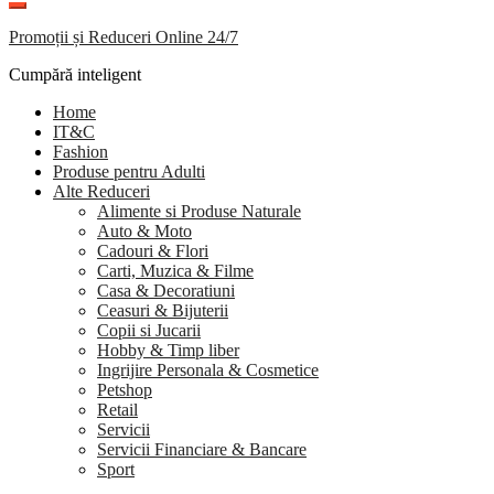
Promoții și Reduceri Online 24/7
Cumpără inteligent
Home
IT&C
Fashion
Produse pentru Adulti
Alte Reduceri
Alimente si Produse Naturale
Auto & Moto
Cadouri & Flori
Carti, Muzica & Filme
Casa & Decoratiuni
Ceasuri & Bijuterii
Copii si Jucarii
Hobby & Timp liber
Ingrijire Personala & Cosmetice
Petshop
Retail
Servicii
Servicii Financiare & Bancare
Sport