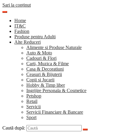
Sari la conținut
Home
IT&C
Fashion
Produse pentru Adulti
Alte Reduceri
Alimente si Produse Naturale
Auto & Moto
Cadouri & Flori
Carti, Muzica & Filme
Casa & Decoratiuni
Ceasuri & Bijuterii
Copii si Jucarii
Hobby & Timp liber
Ingrijire Personala & Cosmetice
Petshop
Retail
Servicii
Servicii Financiare & Bancare
Sport
Caută după: