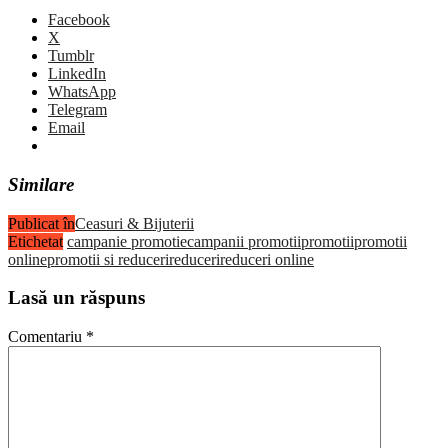
Facebook
X
Tumblr
LinkedIn
WhatsApp
Telegram
Email
Similare
Publicat în
Ceasuri & Bijuterii
Etichetat
campanie promotie
campanii promotii
promotii
promotii
online
promotii si reduceri
reduceri
reduceri online
Lasă un răspuns
Comentariu
*