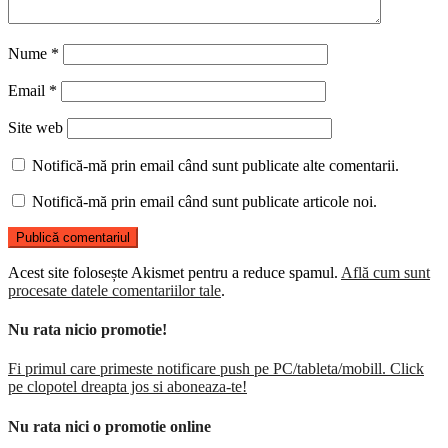
Nume
*
Email
*
Site web
Notifică-mă prin email când sunt publicate alte comentarii.
Notifică-mă prin email când sunt publicate articole noi.
Acest site folosește Akismet pentru a reduce spamul.
Află cum sunt
procesate datele comentariilor tale
.
Nu rata nicio promotie!
Fi primul care primeste notificare push pe PC/tableta/mobill. Click
pe clopotel dreapta jos si aboneaza-te!
Nu rata nici o promotie online