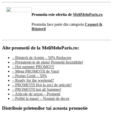
Promotia este oferita de
MeliMeloParis.ro
Promotia face parte din categoria
Ceasuri &
Bijuterii
Alte promotii de la MeliMeloParis.ro:
– Bijuterii de Argint – 50% Reducere
– Pregateste-te de plaja! Promotii Irezistibile!
– Hot summer PROMO!!!
– Mega PROMOTII de Vara!
– Promo Genti – 50%
– Ready for the weekend?
– PROMOTII Hot la zeci de articole!
– PROMOTII hot all Summer!
– Articole de sezon – Promotii
– Poftiti la masa! – Noutati de decor
Distribuie prietenilor tai aceasta promotie