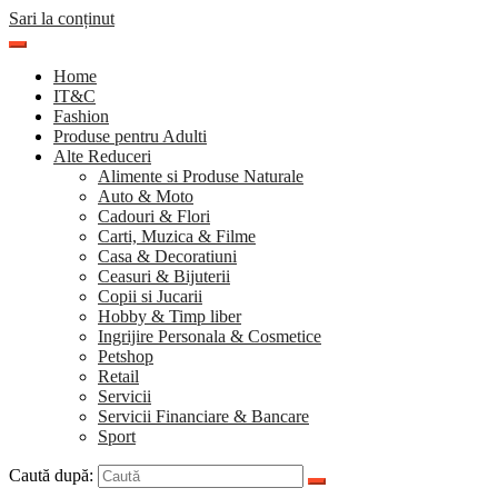
Sari la conținut
Home
IT&C
Fashion
Produse pentru Adulti
Alte Reduceri
Alimente si Produse Naturale
Auto & Moto
Cadouri & Flori
Carti, Muzica & Filme
Casa & Decoratiuni
Ceasuri & Bijuterii
Copii si Jucarii
Hobby & Timp liber
Ingrijire Personala & Cosmetice
Petshop
Retail
Servicii
Servicii Financiare & Bancare
Sport
Caută după: