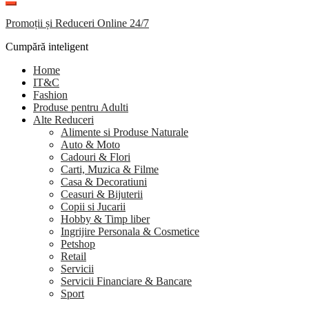
Promoții și Reduceri Online 24/7
Cumpără inteligent
Home
IT&C
Fashion
Produse pentru Adulti
Alte Reduceri
Alimente si Produse Naturale
Auto & Moto
Cadouri & Flori
Carti, Muzica & Filme
Casa & Decoratiuni
Ceasuri & Bijuterii
Copii si Jucarii
Hobby & Timp liber
Ingrijire Personala & Cosmetice
Petshop
Retail
Servicii
Servicii Financiare & Bancare
Sport