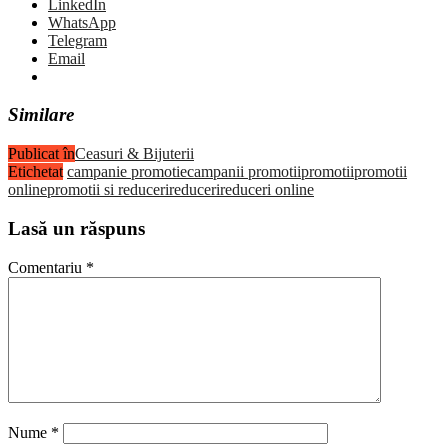
LinkedIn
WhatsApp
Telegram
Email
Similare
Publicat în
Ceasuri & Bijuterii
Etichetat
campanie promotie
campanii promotii
promotii
promotii
online
promotii si reduceri
reduceri
reduceri online
Lasă un răspuns
Comentariu
*
Nume
*