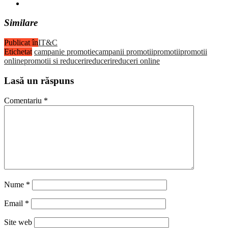
Similare
Publicat în
IT&C
Etichetat
campanie promotie
campanii promotii
promotii
promotii
online
promotii si reduceri
reduceri
reduceri online
Lasă un răspuns
Comentariu
*
Nume
*
Email
*
Site web