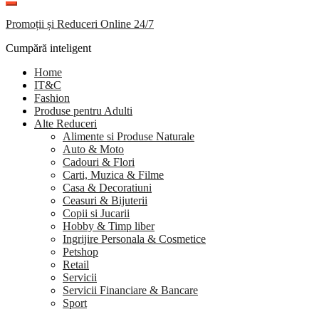
Promoții și Reduceri Online 24/7
Cumpără inteligent
Home
IT&C
Fashion
Produse pentru Adulti
Alte Reduceri
Alimente si Produse Naturale
Auto & Moto
Cadouri & Flori
Carti, Muzica & Filme
Casa & Decoratiuni
Ceasuri & Bijuterii
Copii si Jucarii
Hobby & Timp liber
Ingrijire Personala & Cosmetice
Petshop
Retail
Servicii
Servicii Financiare & Bancare
Sport