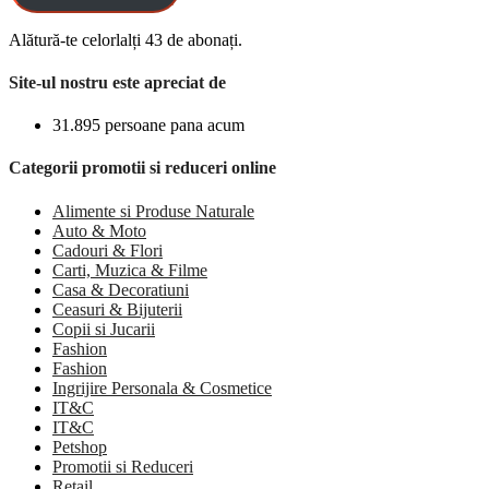
Alătură-te celorlalți 43 de abonați.
Site-ul nostru este apreciat de
31.895 persoane pana acum
Categorii promotii si reduceri online
Alimente si Produse Naturale
Auto & Moto
Cadouri & Flori
Carti, Muzica & Filme
Casa & Decoratiuni
Ceasuri & Bijuterii
Copii si Jucarii
Fashion
Fashion
Ingrijire Personala & Cosmetice
IT&C
IT&C
Petshop
Promotii si Reduceri
Retail