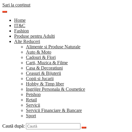
Sari la conținut
Home
IT&C
Fashion
Produse pentru Adulti
Alte Reduceri
Alimente si Produse Naturale
Auto & Moto
Cadouri & Flori
Carti, Muzica & Filme
Casa & Decoratiuni
Ceasuri & Bijuterii
Copii si Jucarii
Hobby & Timp liber
Ingrijire Personala & Cosmetice
Petshop
Retail
Servicii
Servicii Financiare & Bancare
Sport
Caută după: