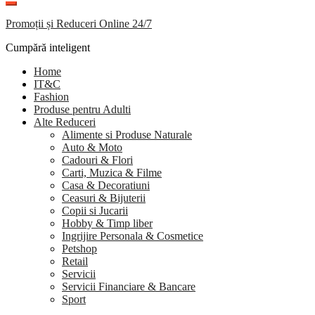
Promoții și Reduceri Online 24/7
Cumpără inteligent
Home
IT&C
Fashion
Produse pentru Adulti
Alte Reduceri
Alimente si Produse Naturale
Auto & Moto
Cadouri & Flori
Carti, Muzica & Filme
Casa & Decoratiuni
Ceasuri & Bijuterii
Copii si Jucarii
Hobby & Timp liber
Ingrijire Personala & Cosmetice
Petshop
Retail
Servicii
Servicii Financiare & Bancare
Sport