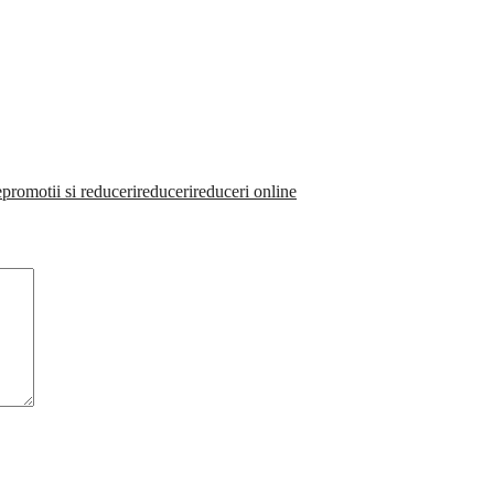
e
promotii si reduceri
reduceri
reduceri online