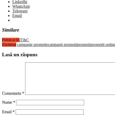
LinkedIn
WhatsApp
Telegram
Email
Similare
Publicat în
IT&C
Etichetat
campanie promotie
campanii promotii
promotii
promotii onlin
Lasă un răspuns
Comentariu
*
Nume
*
Email
*