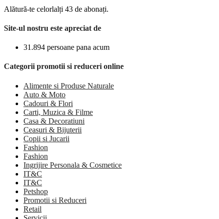
Alătură-te celorlalți 43 de abonați.
Site-ul nostru este apreciat de
31.894 persoane pana acum
Categorii promotii si reduceri online
Alimente si Produse Naturale
Auto & Moto
Cadouri & Flori
Carti, Muzica & Filme
Casa & Decoratiuni
Ceasuri & Bijuterii
Copii si Jucarii
Fashion
Fashion
Ingrijire Personala & Cosmetice
IT&C
IT&C
Petshop
Promotii si Reduceri
Retail
Servicii