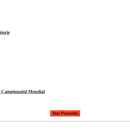
ătorie
e Campionatul Mondial
Vezi Promotia