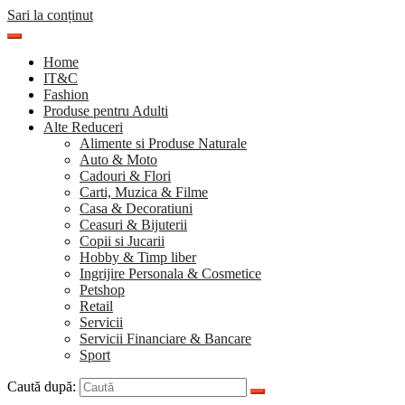
Sari la conținut
Home
IT&C
Fashion
Produse pentru Adulti
Alte Reduceri
Alimente si Produse Naturale
Auto & Moto
Cadouri & Flori
Carti, Muzica & Filme
Casa & Decoratiuni
Ceasuri & Bijuterii
Copii si Jucarii
Hobby & Timp liber
Ingrijire Personala & Cosmetice
Petshop
Retail
Servicii
Servicii Financiare & Bancare
Sport
Caută după: