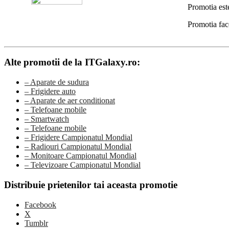
Promotia est
Promotia fac
Alte promotii de la ITGalaxy.ro:
– Aparate de sudura
– Frigidere auto
– Aparate de aer conditionat
– Telefoane mobile
– Smartwatch
– Telefoane mobile
– Frigidere Campionatul Mondial
– Radiouri Campionatul Mondial
– Monitoare Campionatul Mondial
– Televizoare Campionatul Mondial
Distribuie prietenilor tai aceasta promotie
Facebook
X
Tumblr