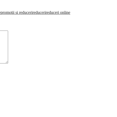
e
promotii si reduceri
reduceri
reduceri online