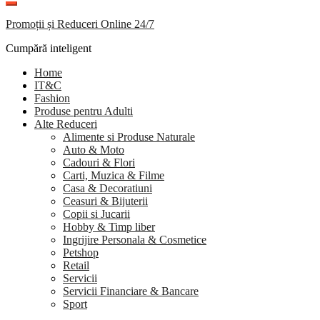
Promoții și Reduceri Online 24/7
Cumpără inteligent
Home
IT&C
Fashion
Produse pentru Adulti
Alte Reduceri
Alimente si Produse Naturale
Auto & Moto
Cadouri & Flori
Carti, Muzica & Filme
Casa & Decoratiuni
Ceasuri & Bijuterii
Copii si Jucarii
Hobby & Timp liber
Ingrijire Personala & Cosmetice
Petshop
Retail
Servicii
Servicii Financiare & Bancare
Sport