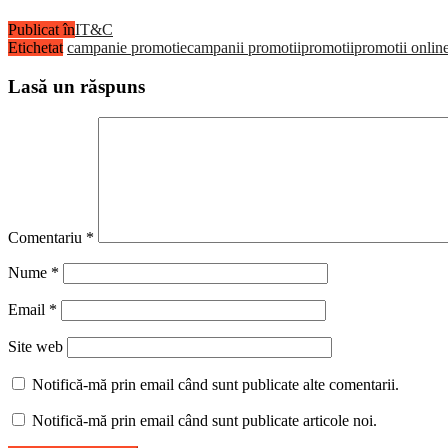
Publicat în
IT&C
Etichetat
campanie promotie
campanii promotii
promotii
promotii onlin
Lasă un răspuns
Comentariu
*
Nume
*
Email
*
Site web
Notifică-mă prin email când sunt publicate alte comentarii.
Notifică-mă prin email când sunt publicate articole noi.