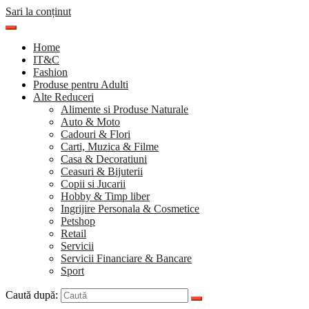
Sari la conținut
Home
IT&C
Fashion
Produse pentru Adulti
Alte Reduceri
Alimente si Produse Naturale
Auto & Moto
Cadouri & Flori
Carti, Muzica & Filme
Casa & Decoratiuni
Ceasuri & Bijuterii
Copii si Jucarii
Hobby & Timp liber
Ingrijire Personala & Cosmetice
Petshop
Retail
Servicii
Servicii Financiare & Bancare
Sport
Caută după: