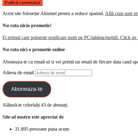
Acest site folosește Akismet pentru a reduce spamul.
Află cum sunt pro
Nu rata nicio promotie!
Fi primul care primeste notificare push pe PC/tableta/mobill. Click pe 
Nu rata nici o promotie online
Aboneaza-te cu email-ul si vei primii un email de fiecare data cand ap
Adresa de email
Aboneaza-te
Alătură-te celorlalți 43 de abonați.
Site-ul nostru este apreciat de
31.895 persoane pana acum