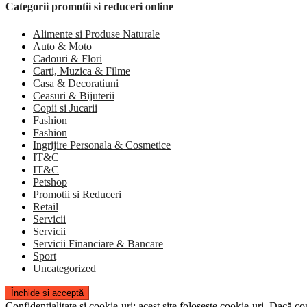
Categorii promotii si reduceri online
Alimente si Produse Naturale
Auto & Moto
Cadouri & Flori
Carti, Muzica & Filme
Casa & Decoratiuni
Ceasuri & Bijuterii
Copii si Jucarii
Fashion
Fashion
Ingrijire Personala & Cosmetice
IT&C
IT&C
Petshop
Promotii si Reduceri
Retail
Servicii
Servicii
Servicii Financiare & Bancare
Sport
Uncategorized
Confidențialitate și cookie-uri: acest site folosește cookie-uri. Dacă con