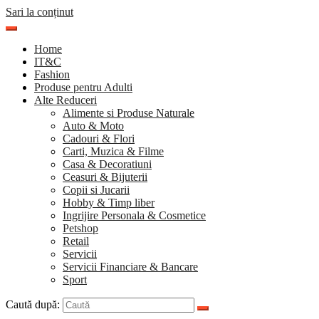
Sari la conținut
Home
IT&C
Fashion
Produse pentru Adulti
Alte Reduceri
Alimente si Produse Naturale
Auto & Moto
Cadouri & Flori
Carti, Muzica & Filme
Casa & Decoratiuni
Ceasuri & Bijuterii
Copii si Jucarii
Hobby & Timp liber
Ingrijire Personala & Cosmetice
Petshop
Retail
Servicii
Servicii Financiare & Bancare
Sport
Caută după: