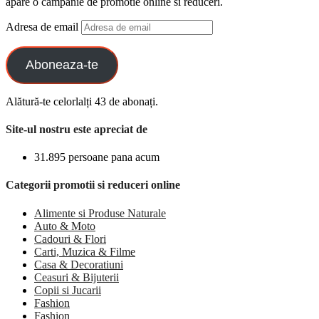
apare o campanie de promotie online si reduceri.
Adresa de email
Aboneaza-te
Alătură-te celorlalți 43 de abonați.
Site-ul nostru este apreciat de
31.895 persoane pana acum
Categorii promotii si reduceri online
Alimente si Produse Naturale
Auto & Moto
Cadouri & Flori
Carti, Muzica & Filme
Casa & Decoratiuni
Ceasuri & Bijuterii
Copii si Jucarii
Fashion
Fashion