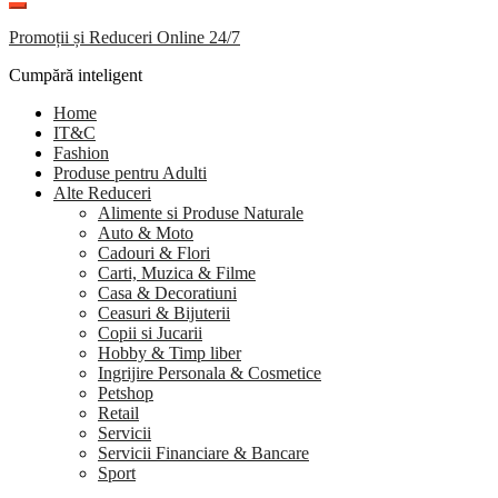
Promoții și Reduceri Online 24/7
Cumpără inteligent
Home
IT&C
Fashion
Produse pentru Adulti
Alte Reduceri
Alimente si Produse Naturale
Auto & Moto
Cadouri & Flori
Carti, Muzica & Filme
Casa & Decoratiuni
Ceasuri & Bijuterii
Copii si Jucarii
Hobby & Timp liber
Ingrijire Personala & Cosmetice
Petshop
Retail
Servicii
Servicii Financiare & Bancare
Sport