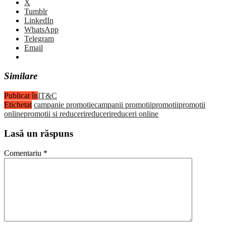
X
Tumblr
LinkedIn
WhatsApp
Telegram
Email
Similare
Publicat în
IT&C
Etichetat
campanie promotie
campanii promotii
promotii
promotii
online
promotii si reduceri
reduceri
reduceri online
Lasă un răspuns
Comentariu
*