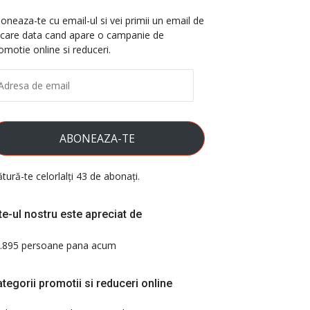
oneaza-te cu email-ul si vei primii un email de
ecare data cand apare o campanie de
omotie online si reduceri.
DRESA
E
AIL
ABONEAZA-TE
ătură-te celorlalți 43 de abonați.
te-ul nostru este apreciat de
.895 persoane pana acum
tegorii promotii si reduceri online