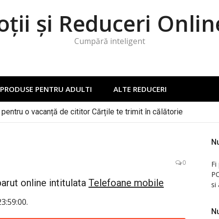
ții și Reduceri Onlin
Cumpără inteligent
PRODUSE PENTRU ADULTI
ALTE REDUCERI
pentru o vacanță de cititor Cărțile te trimit în călătorie
Nu
0
Fi
PC
rut online intitulata
Telefoane mobile
si
3:59:00.
Nu