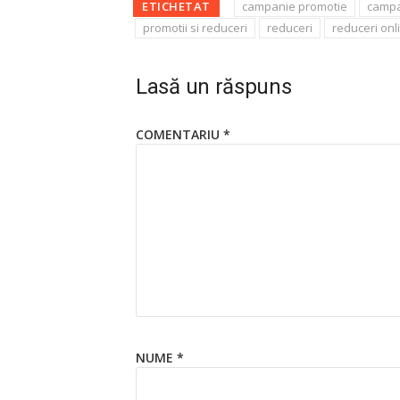
ETICHETAT
campanie promotie
campa
promotii si reduceri
reduceri
reduceri onl
Lasă un răspuns
COMENTARIU
*
NUME
*