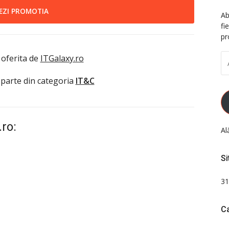
EZI PROMOTIA
Ab
fi
pr
A
 oferita de
ITGalaxy.ro
D
EM
 parte din categoria
IT&C
.ro:
Al
Si
31
Ca