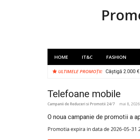
Sari
Promo
la
conținut
HOME
IT&C
FASHION
ULTIMELE PROMOȚII:
Câștigă 2.000 € 
Telefoane mobile
Campanii de Reduceri si Promotii 24/7
mai 8, 2026
O noua campanie de promotii a apa
Promotia expira in data de 2026-05-31 2