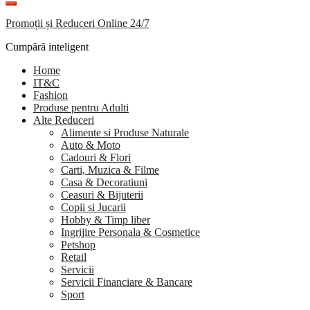
Promoții și Reduceri Online 24/7
Cumpără inteligent
Home
IT&C
Fashion
Produse pentru Adulti
Alte Reduceri
Alimente si Produse Naturale
Auto & Moto
Cadouri & Flori
Carti, Muzica & Filme
Casa & Decoratiuni
Ceasuri & Bijuterii
Copii si Jucarii
Hobby & Timp liber
Ingrijire Personala & Cosmetice
Petshop
Retail
Servicii
Servicii Financiare & Bancare
Sport