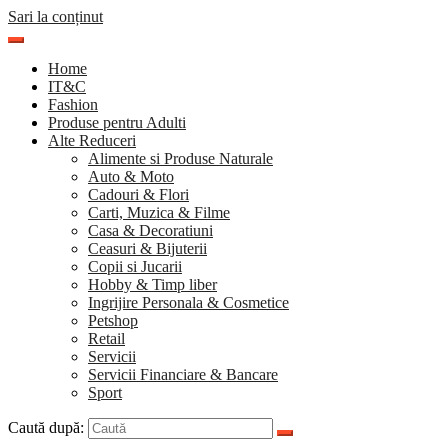
Sari la conținut
Home
IT&C
Fashion
Produse pentru Adulti
Alte Reduceri
Alimente si Produse Naturale
Auto & Moto
Cadouri & Flori
Carti, Muzica & Filme
Casa & Decoratiuni
Ceasuri & Bijuterii
Copii si Jucarii
Hobby & Timp liber
Ingrijire Personala & Cosmetice
Petshop
Retail
Servicii
Servicii Financiare & Bancare
Sport
Caută după: