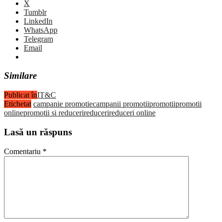
X
Tumblr
LinkedIn
WhatsApp
Telegram
Email
Similare
Publicat în
IT&C
Etichetat
campanie promotie
campanii promotii
promotii
promotii
online
promotii si reduceri
reduceri
reduceri online
Lasă un răspuns
Comentariu
*