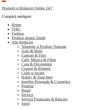
Promoții și Reduceri Online 24/7
Cumpără inteligent
Home
IT&C
Fashion
Produse pentru Adulti
Alte Reduceri
Alimente si Produse Naturale
Auto & Moto
Cadouri & Flori
Carti, Muzica & Filme
Casa & Decoratiuni
Ceasuri & Bijuterii
Copii si Jucarii
Hobby & Timp liber
Ingrijire Personala & Cosmetice
Petshop
Retail
Servicii
Servicii Financiare & Bancare
Sport