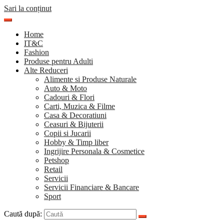
Sari la conținut
Home
IT&C
Fashion
Produse pentru Adulti
Alte Reduceri
Alimente si Produse Naturale
Auto & Moto
Cadouri & Flori
Carti, Muzica & Filme
Casa & Decoratiuni
Ceasuri & Bijuterii
Copii si Jucarii
Hobby & Timp liber
Ingrijire Personala & Cosmetice
Petshop
Retail
Servicii
Servicii Financiare & Bancare
Sport
Caută după: