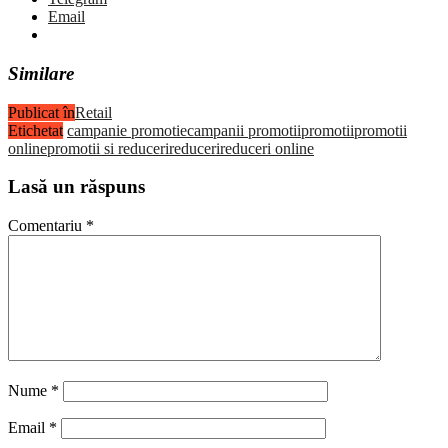
Email
Similare
Publicat în
Retail
Etichetat
campanie promotie
campanii promotii
promotii
promotii
online
promotii si reduceri
reduceri
reduceri online
Lasă un răspuns
Comentariu
*
Nume
*
Email
*