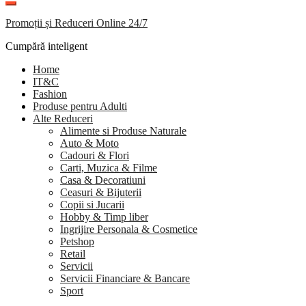
Promoții și Reduceri Online 24/7
Cumpără inteligent
Home
IT&C
Fashion
Produse pentru Adulti
Alte Reduceri
Alimente si Produse Naturale
Auto & Moto
Cadouri & Flori
Carti, Muzica & Filme
Casa & Decoratiuni
Ceasuri & Bijuterii
Copii si Jucarii
Hobby & Timp liber
Ingrijire Personala & Cosmetice
Petshop
Retail
Servicii
Servicii Financiare & Bancare
Sport