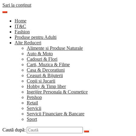
Sari la conținut
Home
IT&C
Fashion
Produse pentru Adulti
Alte Reduceri
Alimente si Produse Naturale
Auto & Moto
Cadouri & Flori
Carti, Muzica & Filme
Casa & Decoratiuni
Ceasuri & Bijuterii
Copii si Jucarii
Hobby & Timp liber
Ingrijire Personala & Cosmetice
Petshop
Retail
Servicii
Servicii Financiare & Bancare
Sport
Caută după: