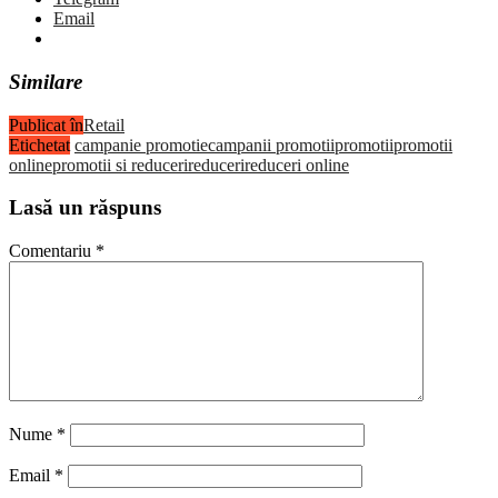
Email
Similare
Publicat în
Retail
Etichetat
campanie promotie
campanii promotii
promotii
promotii
online
promotii si reduceri
reduceri
reduceri online
Lasă un răspuns
Comentariu
*
Nume
*
Email
*