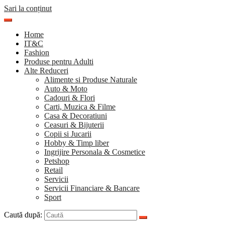
Sari la conținut
Home
IT&C
Fashion
Produse pentru Adulti
Alte Reduceri
Alimente si Produse Naturale
Auto & Moto
Cadouri & Flori
Carti, Muzica & Filme
Casa & Decoratiuni
Ceasuri & Bijuterii
Copii si Jucarii
Hobby & Timp liber
Ingrijire Personala & Cosmetice
Petshop
Retail
Servicii
Servicii Financiare & Bancare
Sport
Caută după: