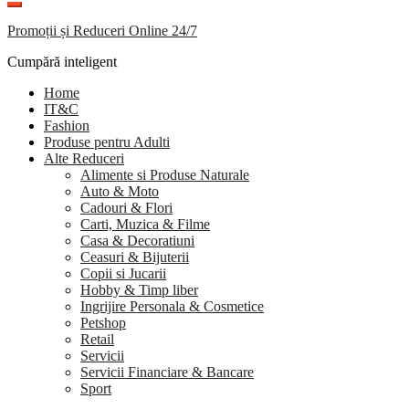
Promoții și Reduceri Online 24/7
Cumpără inteligent
Home
IT&C
Fashion
Produse pentru Adulti
Alte Reduceri
Alimente si Produse Naturale
Auto & Moto
Cadouri & Flori
Carti, Muzica & Filme
Casa & Decoratiuni
Ceasuri & Bijuterii
Copii si Jucarii
Hobby & Timp liber
Ingrijire Personala & Cosmetice
Petshop
Retail
Servicii
Servicii Financiare & Bancare
Sport