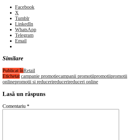
Facebook
X
Tumblr
LinkedIn
WhatsApp
Telegram
Email
Similare
Publicat în
Retail
Etichetat
campanie promotie
campanii promotii
promotii
promotii
online
promotii si reduceri
reduceri
reduceri online
Lasă un răspuns
Comentariu
*