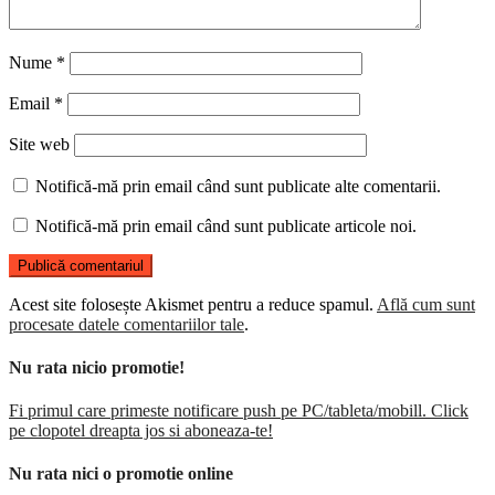
Nume
*
Email
*
Site web
Notifică-mă prin email când sunt publicate alte comentarii.
Notifică-mă prin email când sunt publicate articole noi.
Acest site folosește Akismet pentru a reduce spamul.
Află cum sunt
procesate datele comentariilor tale
.
Nu rata nicio promotie!
Fi primul care primeste notificare push pe PC/tableta/mobill. Click
pe clopotel dreapta jos si aboneaza-te!
Nu rata nici o promotie online