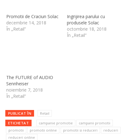
Promotii de Craciun Solac
Ingrijirea parului cu
decembrie 14, 2018
produsele Solac
În „Retail”
octombrie 18, 2018
În „Retail”
The FUTURE of AUDIO
Sennheiser
noiembrie 7, 2018
În „Retail”
PUBLICAT ÎN
Retail
ETICHETAT
campanie promotie
campanii promotii
promotii
promotii online
promotii si reduceri
reduceri
reduceri online