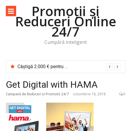
Sari
Promoții și
la
Reduceri Online
conținut
24/7
Cumpără inteligent
Câștigă 2.000 € pentru o vacanță de cititor Cărțile te trimit în călătorie
Get Digital with HAMA
Campanii de Reduceri si Promotii 24/7
octombrie 18, 2018
0