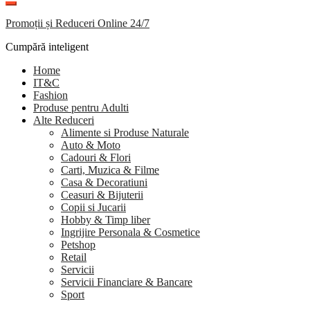
Promoții și Reduceri Online 24/7
Cumpără inteligent
Home
IT&C
Fashion
Produse pentru Adulti
Alte Reduceri
Alimente si Produse Naturale
Auto & Moto
Cadouri & Flori
Carti, Muzica & Filme
Casa & Decoratiuni
Ceasuri & Bijuterii
Copii si Jucarii
Hobby & Timp liber
Ingrijire Personala & Cosmetice
Petshop
Retail
Servicii
Servicii Financiare & Bancare
Sport