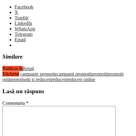
Facebook
X
Tumblr
LinkedIn
WhatsApp
Telegram
Email
Similare
Publicat în
Retail
Etichetat
campanie promotie
campanii promotii
promotii
promotii
online
promotii si reduceri
reduceri
reduceri online
Lasă un răspuns
Comentariu
*