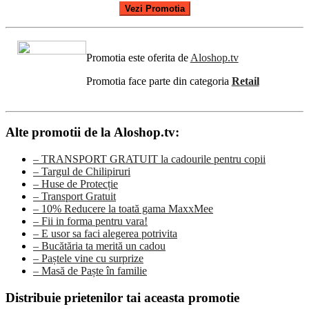
Vezi Promotia
Promotia este oferita de
Aloshop.tv
Promotia face parte din categoria
Retail
Alte promotii de la Aloshop.tv:
– TRANSPORT GRATUIT la cadourile pentru copii
– Targul de Chilipiruri
– Huse de Protecție
– Transport Gratuit
– 10% Reducere la toată gama MaxxMee
– Fii in forma pentru vara!
– E usor sa faci alegerea potrivita
– Bucătăria ta merită un cadou
– Paștele vine cu surprize
– Masă de Paște în familie
Distribuie prietenilor tai aceasta promotie