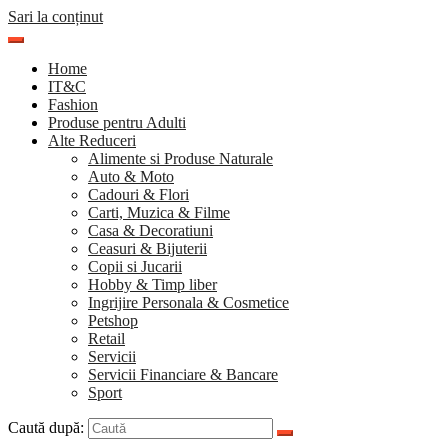
Sari la conținut
Home
IT&C
Fashion
Produse pentru Adulti
Alte Reduceri
Alimente si Produse Naturale
Auto & Moto
Cadouri & Flori
Carti, Muzica & Filme
Casa & Decoratiuni
Ceasuri & Bijuterii
Copii si Jucarii
Hobby & Timp liber
Ingrijire Personala & Cosmetice
Petshop
Retail
Servicii
Servicii Financiare & Bancare
Sport
Caută după: