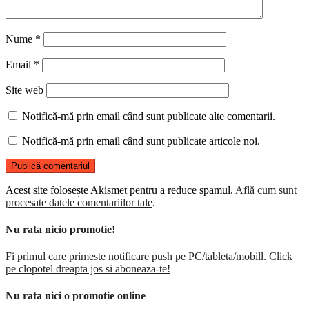
Nume
*
Email
*
Site web
Notifică-mă prin email când sunt publicate alte comentarii.
Notifică-mă prin email când sunt publicate articole noi.
Acest site folosește Akismet pentru a reduce spamul.
Află cum sunt
procesate datele comentariilor tale
.
Nu rata nicio promotie!
Fi primul care primeste notificare push pe PC/tableta/mobill. Click
pe clopotel dreapta jos si aboneaza-te!
Nu rata nici o promotie online