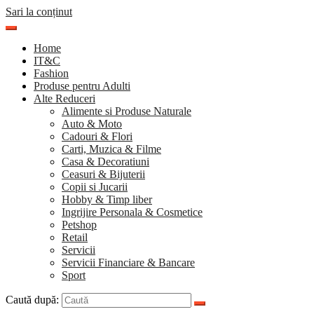
Sari la conținut
Home
IT&C
Fashion
Produse pentru Adulti
Alte Reduceri
Alimente si Produse Naturale
Auto & Moto
Cadouri & Flori
Carti, Muzica & Filme
Casa & Decoratiuni
Ceasuri & Bijuterii
Copii si Jucarii
Hobby & Timp liber
Ingrijire Personala & Cosmetice
Petshop
Retail
Servicii
Servicii Financiare & Bancare
Sport
Caută după: