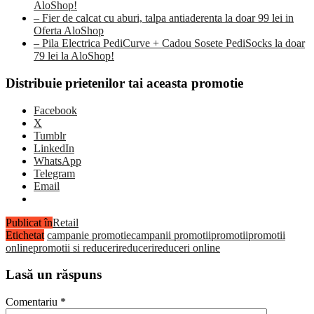
AloShop!
– Fier de calcat cu aburi, talpa antiaderenta la doar 99 lei in
Oferta AloShop
– Pila Electrica PediCurve + Cadou Sosete PediSocks la doar
79 lei la AloShop!
Distribuie prietenilor tai aceasta promotie
Facebook
X
Tumblr
LinkedIn
WhatsApp
Telegram
Email
Publicat în
Retail
Etichetat
campanie promotie
campanii promotii
promotii
promotii
online
promotii si reduceri
reduceri
reduceri online
Lasă un răspuns
Comentariu
*