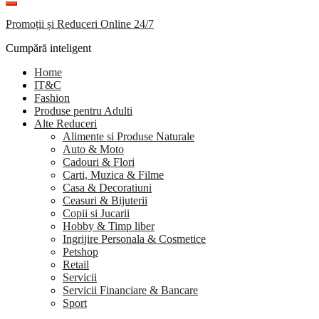
Promoții și Reduceri Online 24/7
Cumpără inteligent
Home
IT&C
Fashion
Produse pentru Adulti
Alte Reduceri
Alimente si Produse Naturale
Auto & Moto
Cadouri & Flori
Carti, Muzica & Filme
Casa & Decoratiuni
Ceasuri & Bijuterii
Copii si Jucarii
Hobby & Timp liber
Ingrijire Personala & Cosmetice
Petshop
Retail
Servicii
Servicii Financiare & Bancare
Sport