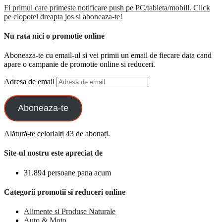
Fi primul care primeste notificare push pe PC/tableta/mobill. Click
pe clopotel dreapta jos si aboneaza-te!
Nu rata nici o promotie online
Aboneaza-te cu email-ul si vei primii un email de fiecare data cand
apare o campanie de promotie online si reduceri.
Adresa de email
Aboneaza-te
Alătură-te celorlalți 43 de abonați.
Site-ul nostru este apreciat de
31.894 persoane pana acum
Categorii promotii si reduceri online
Alimente si Produse Naturale
Auto & Moto