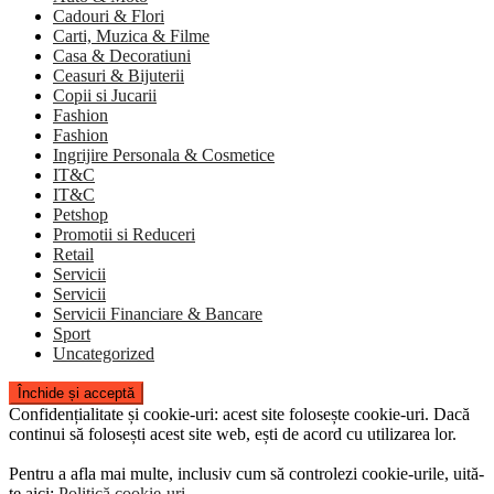
Cadouri & Flori
Carti, Muzica & Filme
Casa & Decoratiuni
Ceasuri & Bijuterii
Copii si Jucarii
Fashion
Fashion
Ingrijire Personala & Cosmetice
IT&C
IT&C
Petshop
Promotii si Reduceri
Retail
Servicii
Servicii
Servicii Financiare & Bancare
Sport
Uncategorized
Confidențialitate și cookie-uri: acest site folosește cookie-uri. Dacă
continui să folosești acest site web, ești de acord cu utilizarea lor.
Pentru a afla mai multe, inclusiv cum să controlezi cookie-urile, uită-
te aici:
Politică cookie-uri