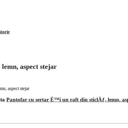
ătorie
 lemn, aspect stejar
ata
Pantofar cu sertar È™i un raft din sticlÄƒ, lemn, asp