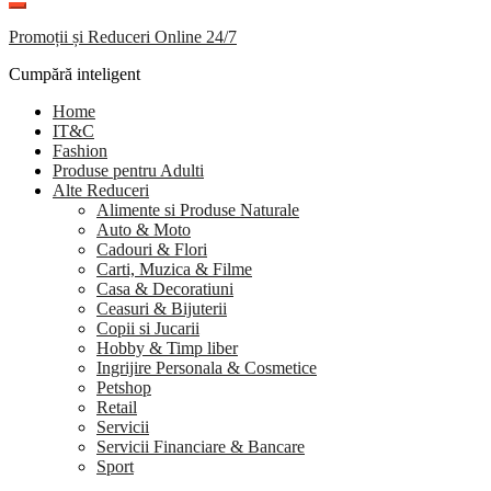
Promoții și Reduceri Online 24/7
Cumpără inteligent
Home
IT&C
Fashion
Produse pentru Adulti
Alte Reduceri
Alimente si Produse Naturale
Auto & Moto
Cadouri & Flori
Carti, Muzica & Filme
Casa & Decoratiuni
Ceasuri & Bijuterii
Copii si Jucarii
Hobby & Timp liber
Ingrijire Personala & Cosmetice
Petshop
Retail
Servicii
Servicii Financiare & Bancare
Sport