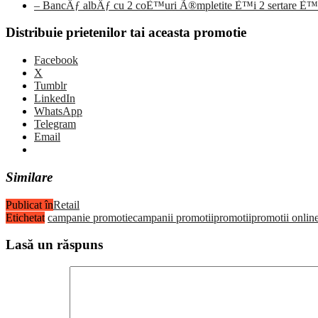
– BancÄƒ albÄƒ cu 2 coÈ™uri Ã®mpletite È™i 2 sertare È™
Distribuie prietenilor tai aceasta promotie
Facebook
X
Tumblr
LinkedIn
WhatsApp
Telegram
Email
Similare
Publicat în
Retail
Etichetat
campanie promotie
campanii promotii
promotii
promotii onlin
Lasă un răspuns