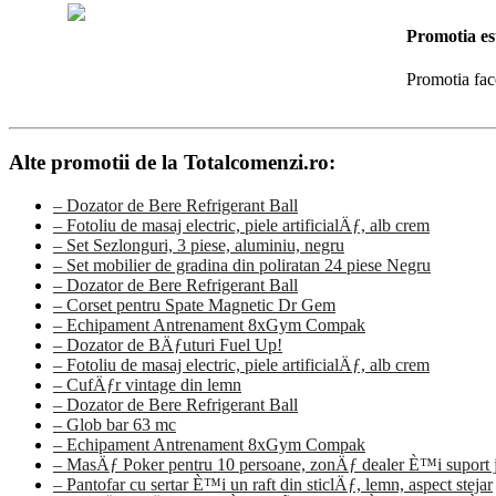
Promotia es
Promotia fac
Alte promotii de la Totalcomenzi.ro:
– Dozator de Bere Refrigerant Ball
– Fotoliu de masaj electric, piele artificialÄƒ, alb crem
– Set Sezlonguri, 3 piese, aluminiu, negru
– Set mobilier de gradina din poliratan 24 piese Negru
– Dozator de Bere Refrigerant Ball
– Corset pentru Spate Magnetic Dr Gem
– Echipament Antrenament 8xGym Compak
– Dozator de BÄƒuturi Fuel Up!
– Fotoliu de masaj electric, piele artificialÄƒ, alb crem
– CufÄƒr vintage din lemn
– Dozator de Bere Refrigerant Ball
– Glob bar 63 mc
– Echipament Antrenament 8xGym Compak
– MasÄƒ Poker pentru 10 persoane, zonÄƒ dealer È™i suport j
– Pantofar cu sertar È™i un raft din sticlÄƒ, lemn, aspect stejar