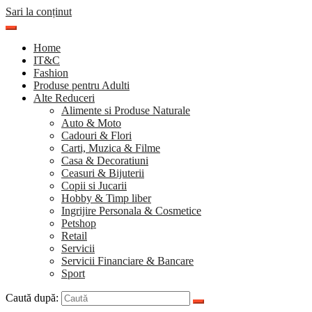
Sari la conținut
Home
IT&C
Fashion
Produse pentru Adulti
Alte Reduceri
Alimente si Produse Naturale
Auto & Moto
Cadouri & Flori
Carti, Muzica & Filme
Casa & Decoratiuni
Ceasuri & Bijuterii
Copii si Jucarii
Hobby & Timp liber
Ingrijire Personala & Cosmetice
Petshop
Retail
Servicii
Servicii Financiare & Bancare
Sport
Caută după: