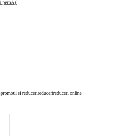
i pernÄƒ
e
promotii si reduceri
reduceri
reduceri online