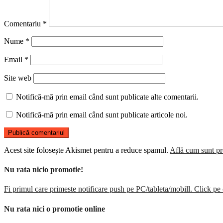
Comentariu
*
Nume
*
Email
*
Site web
Notifică-mă prin email când sunt publicate alte comentarii.
Notifică-mă prin email când sunt publicate articole noi.
Acest site folosește Akismet pentru a reduce spamul.
Află cum sunt pro
Nu rata nicio promotie!
Fi primul care primeste notificare push pe PC/tableta/mobill. Click pe 
Nu rata nici o promotie online