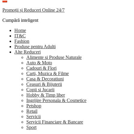
Promoții și Reduceri Online 24/7
Cumpără inteligent
Home
IT&C
Fashion
Produse pentru Adulti
Alte Reduceri
Alimente si Produse Naturale
Auto & Moto
Cadouri & Flori
Carti, Muzica & Filme
Casa & Decoratiuni
Ceasuri & Bijuterii
Copii si Jucarii
Hobby & Timp liber
Ingrijire Personala & Cosmetice
Petshop
Retail
Servicii
Servicii Financiare & Bancare
Sport