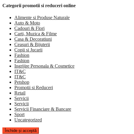
Categorii promotii si reduceri online
Alimente si Produse Naturale
Auto & Moto
Cadouri & Flori
Carti, Muzica & Filme
Casa & Decoratiuni
Ceasuri & Bijuterii
Copii si Jucarii
Fashion
Fashion
Ingrijire Personala & Cosmetice
IT&C
IT&C
Petshop
Promotii si Reduceri
Retail
Servicii
Servicii
Servicii Financiare & Bancare
Sport
Uncategorized