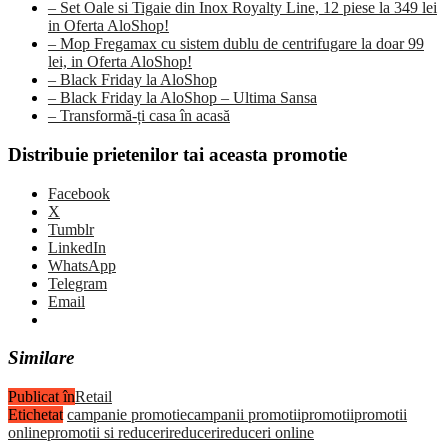
– Set Oale si Tigaie din Inox Royalty Line, 12 piese la 349 lei
in Oferta AloShop!
– Mop Fregamax cu sistem dublu de centrifugare la doar 99
lei, in Oferta AloShop!
– Black Friday la AloShop
– Black Friday la AloShop – Ultima Sansa
– Transformă-ți casa în acasă
Distribuie prietenilor tai aceasta promotie
Facebook
X
Tumblr
LinkedIn
WhatsApp
Telegram
Email
Similare
Publicat în
Retail
Etichetat
campanie promotie
campanii promotii
promotii
promotii
online
promotii si reduceri
reduceri
reduceri online