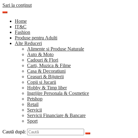
Sari la conținut
Home
IT&C
Fashion
Produse pentru Adulti
Alte Reduceri
Alimente si Produse Naturale
Auto & Moto
Cadouri & Flori
Carti, Muzica & Filme
Casa & Decoratiuni
Ceasuri & Bijuterii
Copii si Jucarii
Hobby & Timp liber
Ingrijire Personala & Cosmetice
Petshop
Retail
Servicii
Servicii Financiare & Bancare
Sport
Caută după: