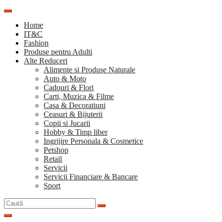
Sari
la
Home
conținut
IT&C
Fashion
Produse pentru Adulti
Alte Reduceri
Alimente si Produse Naturale
Auto & Moto
Cadouri & Flori
Carti, Muzica & Filme
Casa & Decoratiuni
Ceasuri & Bijuterii
Copii si Jucarii
Hobby & Timp liber
Ingrijire Personala & Cosmetice
Petshop
Retail
Servicii
Servicii Financiare & Bancare
Sport
Caută
după: