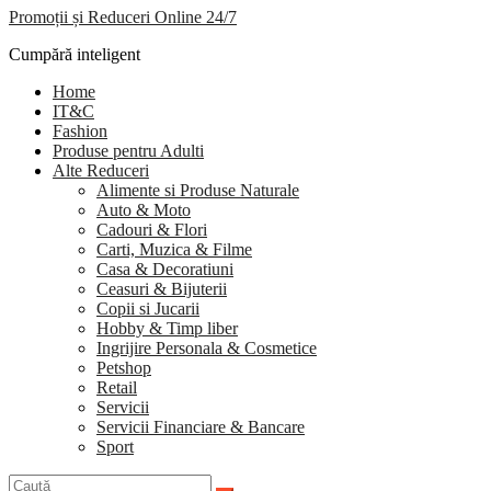
Promoții și Reduceri Online 24/7
Cumpără inteligent
Home
IT&C
Fashion
Produse pentru Adulti
Alte Reduceri
Alimente si Produse Naturale
Auto & Moto
Cadouri & Flori
Carti, Muzica & Filme
Casa & Decoratiuni
Ceasuri & Bijuterii
Copii si Jucarii
Hobby & Timp liber
Ingrijire Personala & Cosmetice
Petshop
Retail
Servicii
Servicii Financiare & Bancare
Sport
Caută