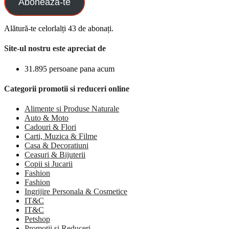
Aboneaza-te
Alătură-te celorlalți 43 de abonați.
Site-ul nostru este apreciat de
31.895 persoane pana acum
Categorii promotii si reduceri online
Alimente si Produse Naturale
Auto & Moto
Cadouri & Flori
Carti, Muzica & Filme
Casa & Decoratiuni
Ceasuri & Bijuterii
Copii si Jucarii
Fashion
Fashion
Ingrijire Personala & Cosmetice
IT&C
IT&C
Petshop
Promotii si Reduceri