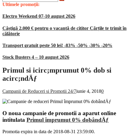
după:
Ultimele promoții:
Electro Weekend 07-10 august 2026
Câștigă 2.000 € pentru o vacanță de cititor Cărțile te trimit în
călătorie
Transport gratuit peste 50 lei! -83% -50% -30% -20%
Stock Busters 4 – 10 august 2026
Primul si icirc;mprumut 0% dob si
acirc;ndÄƒ
Campanii de Reduceri si Promotii 24/7
iunie 4, 2018
0
O noua campanie de promotii a aparut online
intitulata
Primul împrumut 0% dobândÄƒ
Promotia expira in data de 2018-08-31 23:59:00.