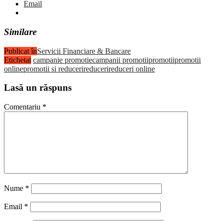
Email
Similare
Publicat în
Servicii Financiare & Bancare
Etichetat
campanie promotie
campanii promotii
promotii
promotii
online
promotii si reduceri
reduceri
reduceri online
Lasă un răspuns
Comentariu
*
Nume
*
Email
*