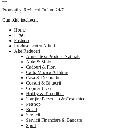
Promoții și Reduceri Online 24/7
Cumpără inteligent
Home
IT&C
Fashion
Produse pentru Adulti
Alte Reduceri
Alimente si Produse Naturale
Auto & Moto
Cadouri & Flori
Carti, Muzica & Filme
Casa & Decoratiuni
Ceasuri & Bijuterii
Copii si Jucarii
Hobby & Timp liber
Ingrijire Personala & Cosmetice
Petshop
Retail
Servicii
Servicii Financiare & Bancare
Sport