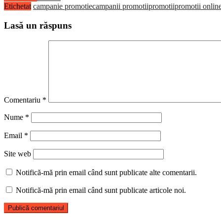
Etichetat
campanie promotie
campanii promotii
promotii
promotii onlin
Lasă un răspuns
Comentariu
*
Nume
*
Email
*
Site web
Notifică-mă prin email când sunt publicate alte comentarii.
Notifică-mă prin email când sunt publicate articole noi.