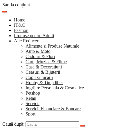
Sari la conținut
Home
IT&C
Fashion
Produse pentru Adulti
Alte Reduceri
Alimente si Produse Naturale
Auto & Moto
Cadouri & Flori
Carti, Muzica & Filme
Casa & Decoratiuni
Ceasuri & Bijuterii
Copii si Jucarii
Hobby & Timp liber
Ingrijire Personala & Cosmetice
Petshop
Retail
Servicii
Servicii Financiare & Bancare
Sport
Caută după: