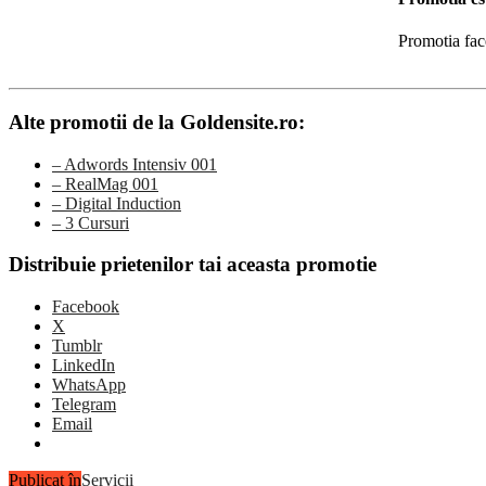
Promotia fac
Alte promotii de la Goldensite.ro:
– Adwords Intensiv 001
– RealMag 001
– Digital Induction
– 3 Cursuri
Distribuie prietenilor tai aceasta promotie
Facebook
X
Tumblr
LinkedIn
WhatsApp
Telegram
Email
Publicat în
Servicii