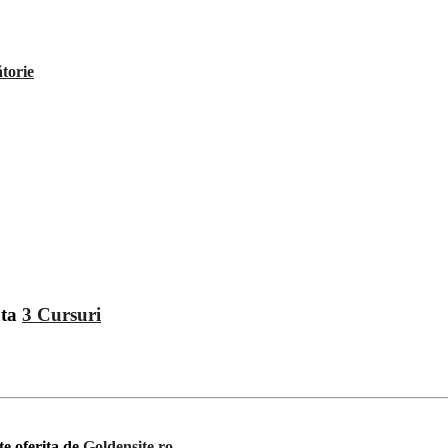
ătorie
ata
3 Cursuri
te oferita de
Goldensite.ro