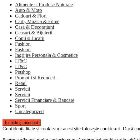
Alimente si Produse Naturale
Auto & Moto
Cadouri & Flori
Carti, Muzica & Filme
Casa & Decoratiuni
Ceasuri & Bijuterii
Copii si Jucarii
Fashion
Fashion
Ingrijire Personala & Cosmetice
IT&C
IT&C
Petshop
Promotii si Reduceri
Retail
Servicii
Servicii
Servicii Financiare & Bancare
Sport
Uncategorized
Confidențialitate și cookie-uri: acest site folosește cookie-uri. Dacă con
Pentru a afla mai multe, inclusiv cum să controlezi cookie-urile, uită-te