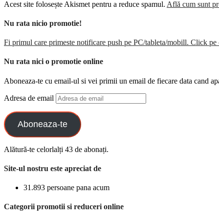
Acest site folosește Akismet pentru a reduce spamul.
Află cum sunt pro
Nu rata nicio promotie!
Fi primul care primeste notificare push pe PC/tableta/mobill. Click pe 
Nu rata nici o promotie online
Aboneaza-te cu email-ul si vei primii un email de fiecare data cand ap
Adresa de email
Aboneaza-te
Alătură-te celorlalți 43 de abonați.
Site-ul nostru este apreciat de
31.893 persoane pana acum
Categorii promotii si reduceri online