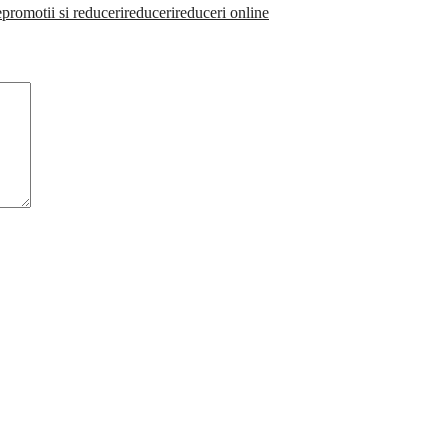
e
promotii si reduceri
reduceri
reduceri online