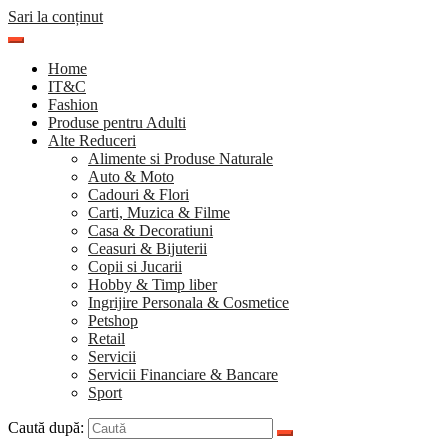
Sari la conținut
Home
IT&C
Fashion
Produse pentru Adulti
Alte Reduceri
Alimente si Produse Naturale
Auto & Moto
Cadouri & Flori
Carti, Muzica & Filme
Casa & Decoratiuni
Ceasuri & Bijuterii
Copii si Jucarii
Hobby & Timp liber
Ingrijire Personala & Cosmetice
Petshop
Retail
Servicii
Servicii Financiare & Bancare
Sport
Caută după: