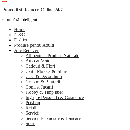
Promoții și Reduceri Online 24/7
Cumpără inteligent
Home
IT&C
Fashion
Produse pentru Adulti
Alte Reduceri
Alimente si Produse Naturale
Auto & Moto
Cadouri & Flori
Carti, Muzica & Filme
Casa & Decoratiuni
Ceasuri & Bijuterii
Copii si Jucarii
Hobby & Timp liber
Ingrijire Personala & Cosmetice
Petshop
Retail
Servicii
Servicii Financiare & Bancare
Sport