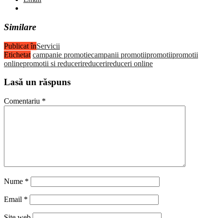
Similare
Publicat în
Servicii
Etichetat
campanie promotie
campanii promotii
promotii
promotii
online
promotii si reduceri
reduceri
reduceri online
Lasă un răspuns
Comentariu
*
Nume
*
Email
*
Site web