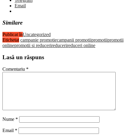
Telegram
Email
Similare
Publicat în
Uncategorized
Etichetat
campanie promotie
campanii promotii
promotii
promotii
online
promotii si reduceri
reduceri
reduceri online
Lasă un răspuns
Comentariu
*
Nume
*
Email
*