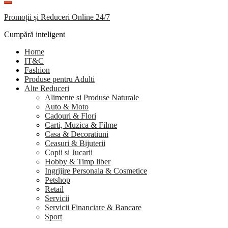
Promoții și Reduceri Online 24/7
Cumpără inteligent
Home
IT&C
Fashion
Produse pentru Adulti
Alte Reduceri
Alimente si Produse Naturale
Auto & Moto
Cadouri & Flori
Carti, Muzica & Filme
Casa & Decoratiuni
Ceasuri & Bijuterii
Copii si Jucarii
Hobby & Timp liber
Ingrijire Personala & Cosmetice
Petshop
Retail
Servicii
Servicii Financiare & Bancare
Sport