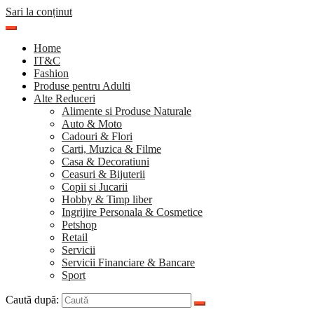
Sari la conținut
Home
IT&C
Fashion
Produse pentru Adulti
Alte Reduceri
Alimente si Produse Naturale
Auto & Moto
Cadouri & Flori
Carti, Muzica & Filme
Casa & Decoratiuni
Ceasuri & Bijuterii
Copii si Jucarii
Hobby & Timp liber
Ingrijire Personala & Cosmetice
Petshop
Retail
Servicii
Servicii Financiare & Bancare
Sport
Caută după: